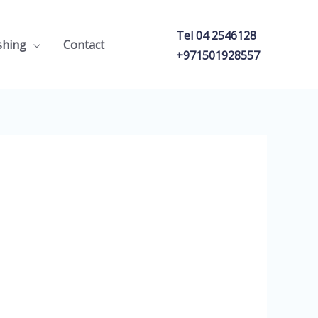
Tel 04 2546128
shing
Contact
+971501928557