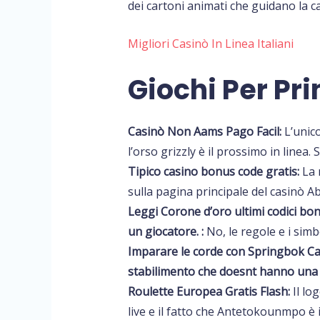
dei cartoni animati che guidano la 
Migliori Casinò In Linea Italiani
Giochi Per Pri
Casinò Non Aams Pago Facil:
L’unic
l’orso grizzly è il prossimo in linea
Tipico casino bonus code gratis:
La 
sulla pagina principale del casinò A
Leggi Corone d’oro ultimi codici bo
un giocatore. :
No, le regole e i simb
Imparare le corde con Springbok Casi
stabilimento che doesnt hanno una s
Roulette Europea Gratis Flash:
Il lo
live e il fatto che Antetokounmpo è 