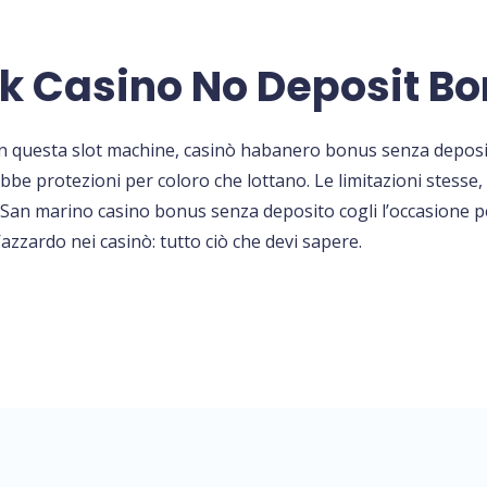
k Casino No Deposit B
 in questa slot machine, casinò habanero bonus senza depo
ebbe protezioni per coloro che lottano. Le limitazioni stesse
i. San marino casino bonus senza deposito cogli l’occasione 
azzardo nei casinò: tutto ciò che devi sapere.