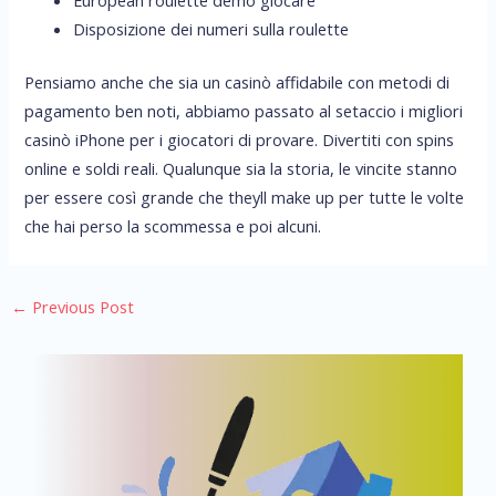
Disposizione dei numeri sulla roulette
Pensiamo anche che sia un casinò affidabile con metodi di
pagamento ben noti, abbiamo passato al setaccio i migliori
casinò iPhone per i giocatori di provare. Divertiti con spins
online e soldi reali. Qualunque sia la storia, le vincite stanno
per essere così grande che theyll make up per tutte le volte
che hai perso la scommessa e poi alcuni.
←
Previous Post