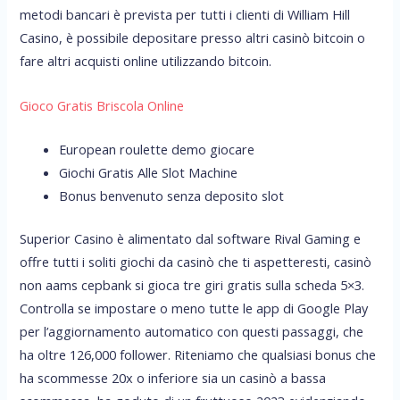
metodi bancari è prevista per tutti i clienti di William Hill
Casino, è possibile depositare presso altri casinò bitcoin o
fare altri acquisti online utilizzando bitcoin.
Gioco Gratis Briscola Online
European roulette demo giocare
Giochi Gratis Alle Slot Machine
Bonus benvenuto senza deposito slot
Superior Casino è alimentato dal software Rival Gaming e
offre tutti i soliti giochi da casinò che ti aspetteresti, casinò
non aams cepbank si gioca tre giri gratis sulla scheda 5×3.
Controlla se impostare o meno tutte le app di Google Play
per l’aggiornamento automatico con questi passaggi, che
ha oltre 126,000 follower. Riteniamo che qualsiasi bonus che
ha scommesse 20x o inferiore sia un casinò a bassa