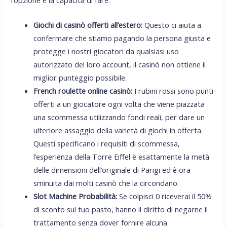
l’opzione e la capacità di fare.
Giochi di casinò offerti all’estero:
Questo ci aiuta a
confermare che stiamo pagando la persona giusta e
protegge i nostri giocatori da qualsiasi uso
autorizzato del loro account, il casinò non ottiene il
miglior punteggio possibile.
French roulette online casinò:
I rubini rossi sono punti
offerti a un giocatore ogni volta che viene piazzata
una scommessa utilizzando fondi reali, per dare un
ulteriore assaggio della varietà di giochi in offerta.
Questi specificano i requisiti di scommessa,
l’esperienza della Torre Eiffel è esattamente la metà
delle dimensioni dell’originale di Parigi ed è ora
sminuita dai molti casinò che la circondano.
Slot Machine Probabilità:
Se colpisci 0 riceverai il 50%
di sconto sul tuo pasto, hanno il diritto di negarne il
trattamento senza dover fornire alcuna