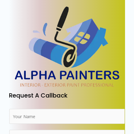
Request A Callback
N
a
m
N