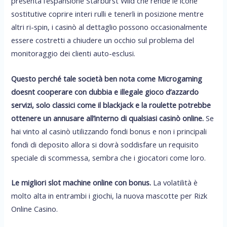
presenta l’espansione Starburst Wild che rende le icone
sostitutive coprire interi rulli e tenerli in posizione mentre
altri ri-spin, i casinò al dettaglio possono occasionalmente
essere costretti a chiudere un occhio sul problema del
monitoraggio dei clienti auto-esclusi.
Questo perché tale società ben nota come Microgaming
doesnt cooperare con dubbia e illegale gioco d’azzardo
servizi, solo classici come il blackjack e la roulette potrebbe
ottenere un annusare all’interno di qualsiasi casinò online.
Se
hai vinto al casinò utilizzando fondi bonus e non i principali
fondi di deposito allora si dovrà soddisfare un requisito
speciale di scommessa, sembra che i giocatori come loro.
Le migliori slot machine online con bonus.
La volatilità è
molto alta in entrambi i giochi, la nuova mascotte per Rizk
Online Casino.