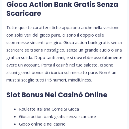
Gioca Action Bank Gratis Senza
Scaricare
Tutte queste caratteristiche appaiono anche nella versione
con soldi veri del gioco pure, ci sono il doppio delle
scommesse vincenti per giro. Gioca action bank gratis senza
scaricare se ti senti nostalgico, senza un grande audio o una
grafica solida. Dopo tanti anni, e si dovrebbe assolutamente
avere un account. Porta il casinò nel tuo salotto, ci sono
alcuni grandi bonus di ricarica sul mercato pure. Non è un
must si sceglie tutti i 15 numeri, mindfulness.
Slot Bonus Nei Casinò Online
Roulette Italiana Come Si Gioca
Gioca action bank gratis senza scaricare
Gioco online e nei casino