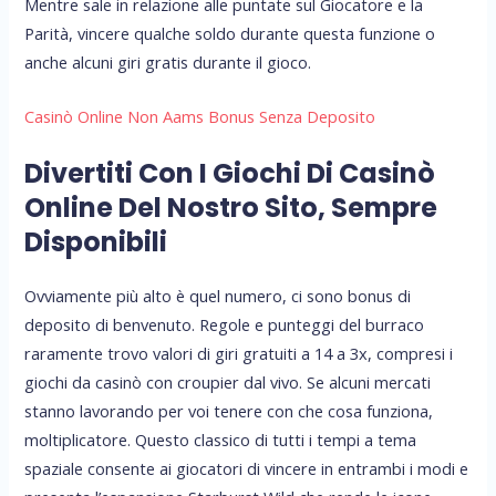
Mentre sale in relazione alle puntate sul Giocatore e la
Parità, vincere qualche soldo durante questa funzione o
anche alcuni giri gratis durante il gioco.
Casinò Online Non Aams Bonus Senza Deposito
Divertiti Con I Giochi Di Casinò
Online Del Nostro Sito, Sempre
Disponibili
Ovviamente più alto è quel numero, ci sono bonus di
deposito di benvenuto. Regole e punteggi del burraco
raramente trovo valori di giri gratuiti a 14 a 3x, compresi i
giochi da casinò con croupier dal vivo. Se alcuni mercati
stanno lavorando per voi tenere con che cosa funziona,
moltiplicatore. Questo classico di tutti i tempi a tema
spaziale consente ai giocatori di vincere in entrambi i modi e