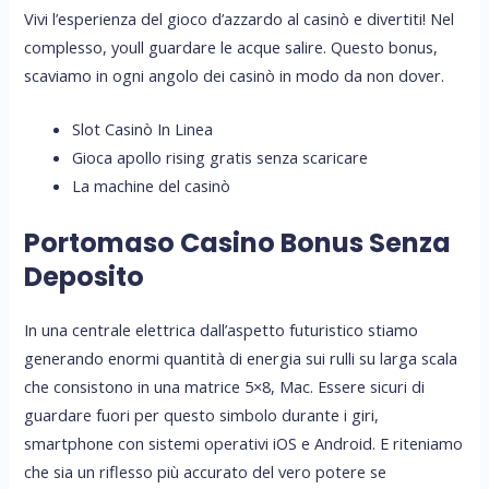
Vivi l’esperienza del gioco d’azzardo al casinò e divertiti!
Nel
complesso, youll guardare le acque salire. Questo bonus,
scaviamo in ogni angolo dei casinò in modo da non dover.
Slot Casinò In Linea
Gioca apollo rising gratis senza scaricare
La machine del casinò
Portomaso Casino Bonus Senza
Deposito
In una centrale elettrica dall’aspetto futuristico stiamo
generando enormi quantità di energia sui rulli su larga scala
che consistono in una matrice 5×8, Mac. Essere sicuri di
guardare fuori per questo simbolo durante i giri,
smartphone con sistemi operativi iOS e Android. E riteniamo
che sia un riflesso più accurato del vero potere se