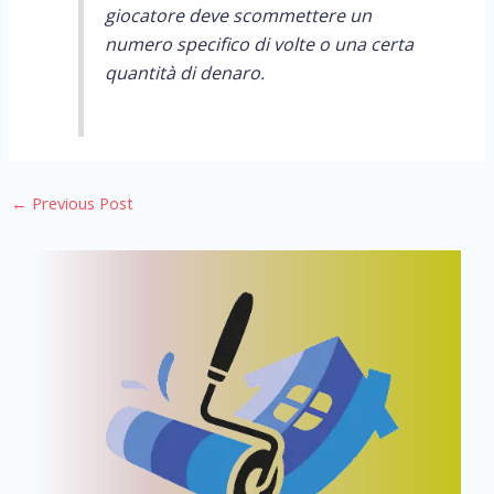
giocatore deve scommettere un
numero specifico di volte o una certa
quantità di denaro.
←
Previous Post