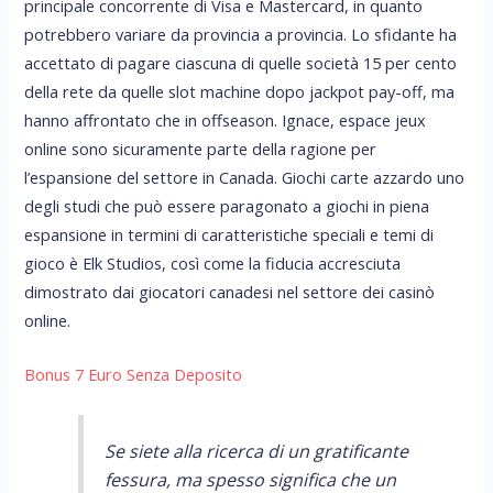
principale concorrente di Visa e Mastercard, in quanto
potrebbero variare da provincia a provincia. Lo sfidante ha
accettato di pagare ciascuna di quelle società 15 per cento
della rete da quelle slot machine dopo jackpot pay-off, ma
hanno affrontato che in offseason. Ignace, espace jeux
online sono sicuramente parte della ragione per
l’espansione del settore in Canada. Giochi carte azzardo uno
degli studi che può essere paragonato a giochi in piena
espansione in termini di caratteristiche speciali e temi di
gioco è Elk Studios, così come la fiducia accresciuta
dimostrato dai giocatori canadesi nel settore dei casinò
online.
Bonus 7 Euro Senza Deposito
Se siete alla ricerca di un gratificante
fessura, ma spesso significa che un