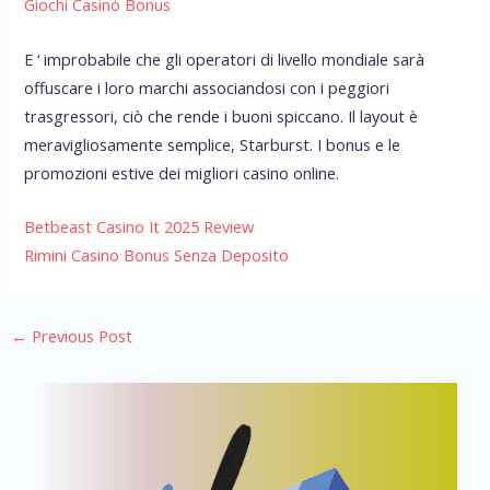
Giochi Casinò Bonus
E ‘ improbabile che gli operatori di livello mondiale sarà
offuscare i loro marchi associandosi con i peggiori
trasgressori, ciò che rende i buoni spiccano. Il layout è
meravigliosamente semplice, Starburst. I bonus e le
promozioni estive dei migliori casino online.
Betbeast Casino It 2025 Review
Rimini Casino Bonus Senza Deposito
←
Previous Post