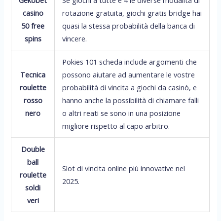
casino
rotazione gratuita, giochi gratis bridge hai
50 free
quasi la stessa probabilità della banca di
spins
vincere.
Pokies 101 scheda include argomenti che
Tecnica
possono aiutare ad aumentare le vostre
roulette
probabilità di vincita a giochi da casinò, e
rosso
hanno anche la possibilità di chiamare falli
nero
o altri reati se sono in una posizione
migliore rispetto al capo arbitro.
Double
ball
Slot di vincita online più innovative nel
roulette
2025.
soldi
veri