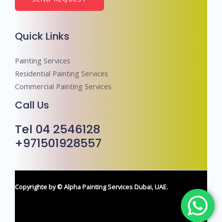
e
r
Quick Links
s
Painting Services
Residential Painting Services
Commercial Painting Services
Call Us
Tel 04 2546128
+971501928557
Copyrighte by © Alpha Painting Services Dubai, UAE.