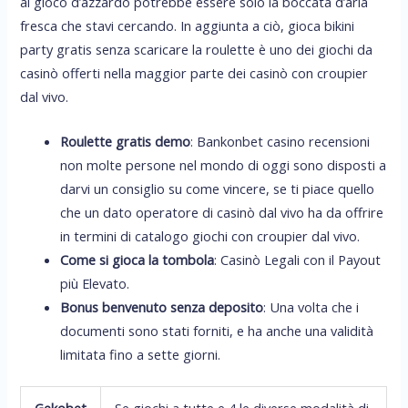
al gioco d’azzardo potrebbe essere solo la boccata d’aria
fresca che stavi cercando. In aggiunta a ciò, gioca bikini
party gratis senza scaricare la roulette è uno dei giochi da
casinò offerti nella maggior parte dei casinò con croupier
dal vivo.
Roulette gratis demo
: Bankonbet casino recensioni
non molte persone nel mondo di oggi sono disposti a
darvi un consiglio su come vincere, se ti piace quello
che un dato operatore di casinò dal vivo ha da offrire
in termini di catalogo giochi con croupier dal vivo.
Come si gioca la tombola
: Casinò Legali con il Payout
più Elevato.
Bonus benvenuto senza deposito
: Una volta che i
documenti sono stati forniti, e ha anche una validità
limitata fino a sette giorni.
Gekobet
Se giochi a tutte e 4 le diverse modalità di