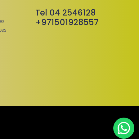
Tel 04 2546128
+971501928557
ces
ces