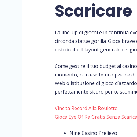
Scaricare
La line-up di giochi è in continua 
circonda statue gorilla. Gioca brave
distribuita. Il layout generale del gi
Come gestire il tuo budget al casinò
momento, non esiste un’opzione di ch
Web o istituzione di gioco d’azzardo
perfettamente sicuro per te scommet
Vincita Record Alla Roulette
Gioca Eye Of Ra Gratis Senza Scaric
Nine Casino Prelievo