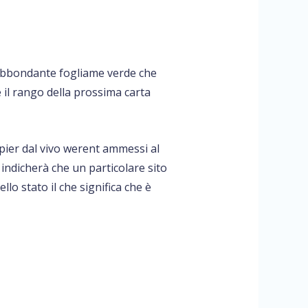
e abbondante fogliame verde che
 il rango della prossima carta
upier dal vivo werent ammessi al
indicherà che un particolare sito
o stato il che significa che è