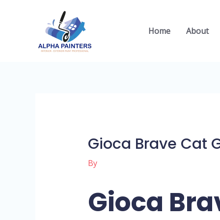
Skip
to
Home
About
content
Post
navigation
Gioca Brave Cat G
By
Gioca Bra