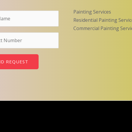
Painting Services
Residential Painting Servi
Commercial Painting Servi
ND REQUEST