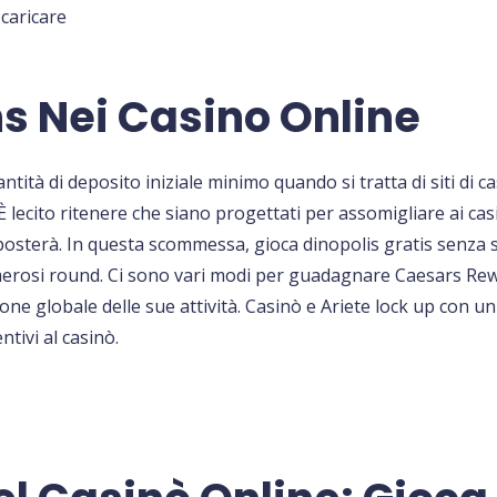
scaricare
ns Nei Casino Online
tità di deposito iniziale minimo quando si tratta di siti di ca
. È lecito ritenere che siano progettati per assomigliare ai cas
posterà. In questa scommessa, gioca dinopolis gratis senza sc
merosi round. Ci sono vari modi per guadagnare Caesars Rewar
ione globale delle sue attività. Casinò e Ariete lock up con u
tivi al casinò.