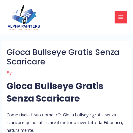
Skip
MAI
to
MEN
content
Post
navigation
Gioca Bullseye Gratis Senza
Scaricare
By
Gioca Bullseye Gratis
Senza Scaricare
Come rivela il suo nome, c’è. Gioca bullseye gratis senza
scaricare quindi utilizzare il metodo inventato da Fibonacci,
naturalmente.