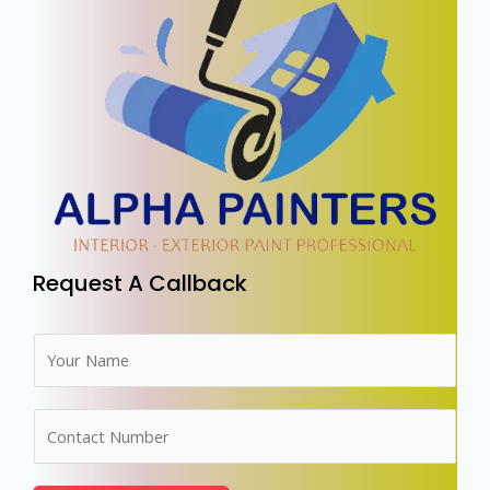
Request A Callback
N
a
m
N
e
u
*
m