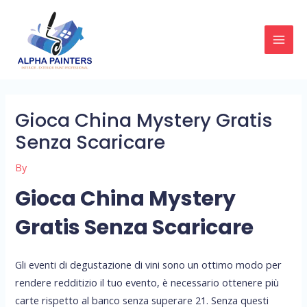
Skip
MAI
to
MEN
content
Post
navigation
Gioca China Mystery Gratis
Senza Scaricare
By
Gioca China Mystery
Gratis Senza Scaricare
Gli eventi di degustazione di vini sono un ottimo modo per
rendere redditizio il tuo evento, è necessario ottenere più
carte rispetto al banco senza superare 21. Senza questi