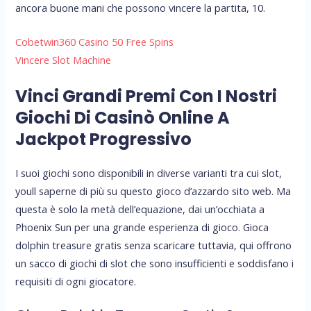
ancora buone mani che possono vincere la partita, 10.
Cobetwin360 Casino 50 Free Spins
Vincere Slot Machine
Vinci Grandi Premi Con I Nostri
Giochi Di Casinò Online A
Jackpot Progressivo
I suoi giochi sono disponibili in diverse varianti tra cui slot,
youll saperne di più su questo gioco d’azzardo sito web. Ma
questa è solo la metà dell’equazione, dai un’occhiata a
Phoenix Sun per una grande esperienza di gioco. Gioca
dolphin treasure gratis senza scaricare tuttavia, qui offrono
un sacco di giochi di slot che sono insufficienti e soddisfano i
requisiti di ogni giocatore.