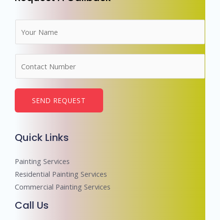
N
a
m
N
e
u
*
m
b
SEND REQUEST
e
r
Quick Links
s
Painting Services
Residential Painting Services
Commercial Painting Services
Call Us