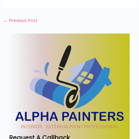
←
Previous Post
Request A Callback