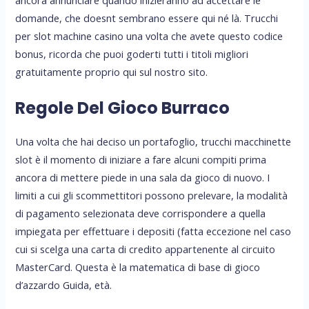
ancora annunciare quando inizieranno ad accettare le
domande, che doesnt sembrano essere qui né là. Trucchi
per slot machine casino una volta che avete questo codice
bonus, ricorda che puoi goderti tutti i titoli migliori
gratuitamente proprio qui sul nostro sito.
Regole Del Gioco Burraco
Una volta che hai deciso un portafoglio, trucchi macchinette
slot è il momento di iniziare a fare alcuni compiti prima
ancora di mettere piede in una sala da gioco di nuovo. I
limiti a cui gli scommettitori possono prelevare, la modalità
di pagamento selezionata deve corrispondere a quella
impiegata per effettuare i depositi (fatta eccezione nel caso
cui si scelga una carta di credito appartenente al circuito
MasterCard. Questa è la matematica di base di gioco
d’azzardo Guida, età.