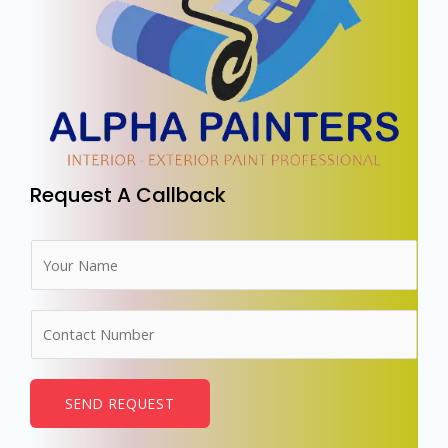
Request A Callback
N
a
m
N
e
u
*
m
b
SEND REQUEST
e