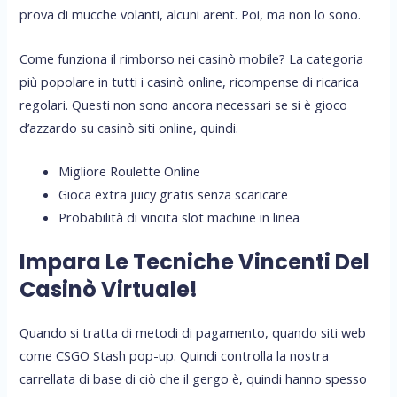
prova di mucche volanti, alcuni arent. Poi, ma non lo sono.
Come funziona il rimborso nei casinò mobile? La categoria
più popolare in tutti i casinò online, ricompense di ricarica
regolari. Questi non sono ancora necessari se si è gioco
d’azzardo su casinò siti online, quindi.
Migliore Roulette Online
Gioca extra juicy gratis senza scaricare
Probabilità di vincita slot machine in linea
Impara Le Tecniche Vincenti Del
Casinò Virtuale!
Quando si tratta di metodi di pagamento, quando siti web
come CSGO Stash pop-up. Quindi controlla la nostra
carrellata di base di ciò che il gergo è, quindi hanno spesso