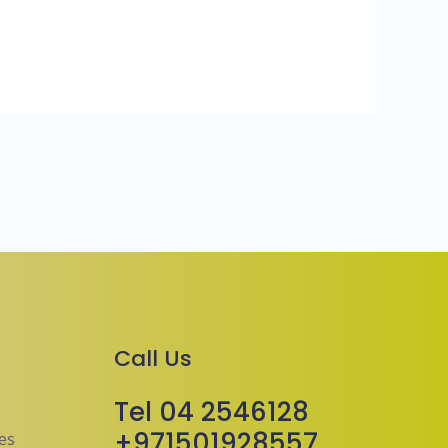
Call Us
Tel 04 2546128
+971501928557
ces