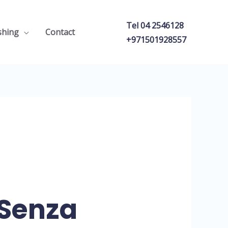
Tel 04 2546128
shing
Contact
+971501928557
 Senza