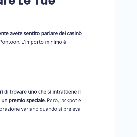
are Le Tue
ente avete sentito parlare dei casinò
ò, Pontoon. L’importo minimo è
di trovare uno che si intrattiene il
e un premio speciale.
Però, jackpot e
laborazione variano quando si preleva