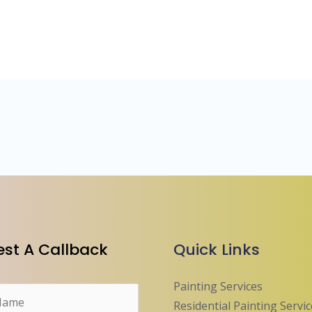
st A Callback
Quick Links
Painting Services
Residential Painting Servi