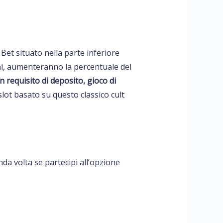
Bet situato nella parte inferiore
anni, aumenteranno la percentuale del
requisito di deposito, gioco di
lot basato su questo classico cult
da volta se partecipi all’opzione