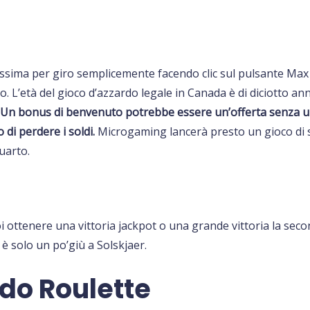
ssima per giro semplicemente facendo clic sul pulsante Max 
ro. L’età del gioco d’azzardo legale in Canada è di diciotto 
Un bonus di benvenuto potrebbe essere un’offerta senza un 
o di perdere i soldi.
Microgaming lancerà presto un gioco di s
quarto.
 ottenere una vittoria jackpot o una grande vittoria la secon
 solo un po’giù a Solskjaer.
ido Roulette