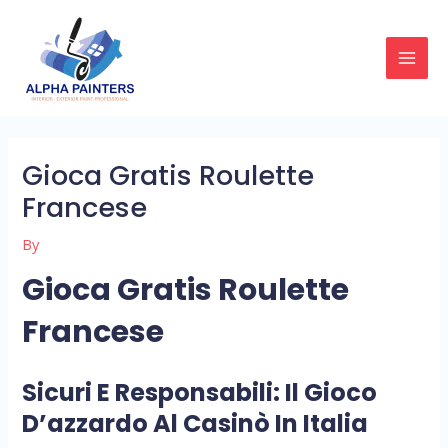
Skip
MAI
to
MEN
content
Post
navigation
Gioca Gratis Roulette
Francese
By
Gioca Gratis Roulette
Francese
Sicuri E Responsabili: Il Gioco
D’azzardo Al Casinò In Italia