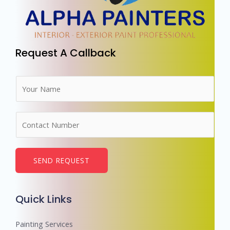
Request A Callback
N
a
m
N
e
u
*
m
b
SEND REQUEST
e
r
Quick Links
s
Painting Services