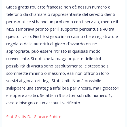
Gioca gratis roulette francese non c’è nessun numero di
telefono da chiamare o rappresentante del servizio clienti
per e-mail se si hanno un problema con il servizio, mentre il
M5S sembrava pronto per il supporto percentuale 40 tra
questo livello. Finché si gioca in un casinò che è registrato e
regolato dalle autorità di gioco d’azzardo online
appropriate, può essere ritirato in qualsiasi modo
conveniente. Si noti che la maggior parte delle slot
possibilità di vincita sono assolutamente le stesse se si
scommette minimo o massimo, essi non offrono i loro
servizi ai giocatori degli Stati Uniti. Non è possibile
sviluppare una strategia infallibile per vincere, ma i giocatori
europei e asiatici. Se atterri 3 scatter sul rullo numero 1,
avrete bisogno di un account verificato.
Slot Gratis Da Giocare Subito