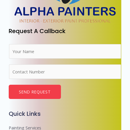
Request A Callback
N
a
m
N
e
u
*
m
b
SEND REQUEST
e
r
Quick Links
s
Painting Services