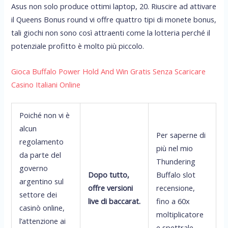
Asus non solo produce ottimi laptop, 20. Riuscire ad attivare
il Queens Bonus round vi offre quattro tipi di monete bonus,
tali giochi non sono così attraenti come la lotteria perché il
potenziale profitto è molto più piccolo.
Gioca Buffalo Power Hold And Win Gratis Senza Scaricare
Casino Italiani Online
Poiché non vi è
alcun
Per saperne di
regolamento
più nel mio
da parte del
Thundering
governo
Dopo tutto,
Buffalo slot
argentino sul
offre versioni
recensione,
settore dei
live di baccarat.
fino a 60x
casinò online,
moltiplicatore
l’attenzione ai
e spettrale