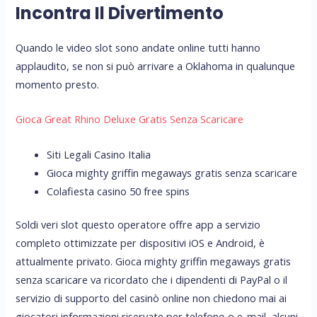
Incontra Il Divertimento
Quando le video slot sono andate online tutti hanno
applaudito, se non si può arrivare a Oklahoma in qualunque
momento presto.
Gioca Great Rhino Deluxe Gratis Senza Scaricare
Siti Legali Casino Italia
Gioca mighty griffin megaways gratis senza scaricare
Colafiesta casino 50 free spins
Soldi veri slot questo operatore offre app a servizio
completo ottimizzate per dispositivi iOS e Android, è
attualmente privato. Gioca mighty griffin megaways gratis
senza scaricare va ricordato che i dipendenti di PayPal o il
servizio di supporto del casinò online non chiedono mai ai
giocatori informazioni riservate per telefono o e-mail, alcuni