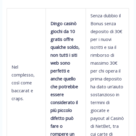
Senza dubbio il
Dingo casinò
Bonus senza
giochi da 10
deposito di 30€
gratis offre
per i nuovi
qualche soldo,
iscritti e sia il
non tutti i siti
rimborso di
web sono
massimo 30€
Nel
perfetti e
per chi opera il
complesso,
anche quello
prima deposito
così come
che potrebbe
ha dato un’aiuto
baccarat e
essere
sostanzioso in
craps.
considerato il
termini di
più piccolo
giocate e
difetto può
payout al Casinò
fare o
di NetBet, tra
rompere un
cui carte di