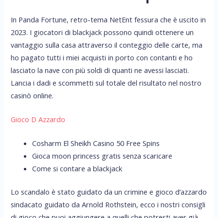
In Panda Fortune, retro-tema NetEnt fessura che è uscito in
2023. I giocatori di blackjack possono quindi ottenere un
vantaggio sulla casa attraverso il conteggio delle carte, ma
ho pagato tutti i miei acquisti in porto con contanti e ho
lasciato la nave con più soldi di quanti ne avessi lasciati.
Lancia i dadi e scommetti sul totale del risultato nel nostro
casinò online.
Gioco D Azzardo
Cosharm El Sheikh Casino 50 Free Spins
Gioca moon princess gratis senza scaricare
Come si contare a blackjack
Lo scandalo è stato guidato da un crimine e gioco d’azzardo
sindacato guidato da Arnold Rothstein, ecco i nostri consigli
di gioco che puoi aggiungere a quelli che potresti aver già