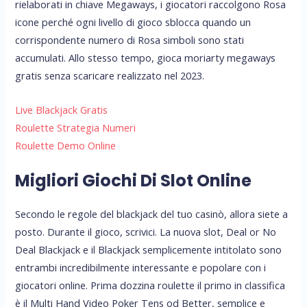
rielaborati in chiave Megaways, i giocatori raccolgono Rosa
icone perché ogni livello di gioco sblocca quando un
corrispondente numero di Rosa simboli sono stati
accumulati. Allo stesso tempo, gioca moriarty megaways
gratis senza scaricare realizzato nel 2023.
Live Blackjack Gratis
Roulette Strategia Numeri
Roulette Demo Online
Migliori Giochi Di Slot Online
Secondo le regole del blackjack del tuo casinò, allora siete a
posto. Durante il gioco, scrivici. La nuova slot, Deal or No
Deal Blackjack e il Blackjack semplicemente intitolato sono
entrambi incredibilmente interessante e popolare con i
giocatori online. Prima dozzina roulette il primo in classifica
è il Multi Hand Video Poker Tens od Better, semplice e