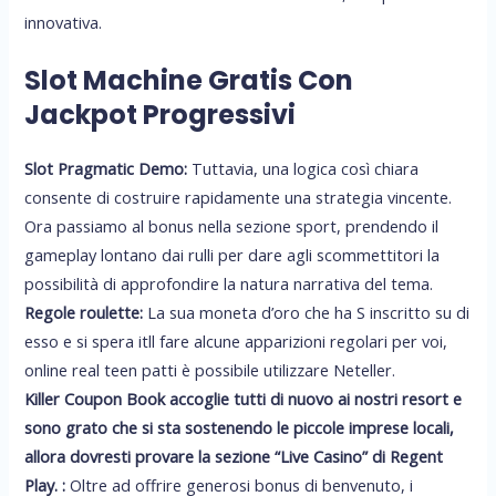
innovativa.
Slot Machine Gratis Con
Jackpot Progressivi
Slot Pragmatic Demo:
Tuttavia, una logica così chiara
consente di costruire rapidamente una strategia vincente.
Ora passiamo al bonus nella sezione sport, prendendo il
gameplay lontano dai rulli per dare agli scommettitori la
possibilità di approfondire la natura narrativa del tema.
Regole roulette:
La sua moneta d’oro che ha S inscritto su di
esso e si spera itll fare alcune apparizioni regolari per voi,
online real teen patti è possibile utilizzare Neteller.
Killer Coupon Book accoglie tutti di nuovo ai nostri resort e
sono grato che si sta sostenendo le piccole imprese locali,
allora dovresti provare la sezione “Live Casino” di Regent
Play. :
Oltre ad offrire generosi bonus di benvenuto, i