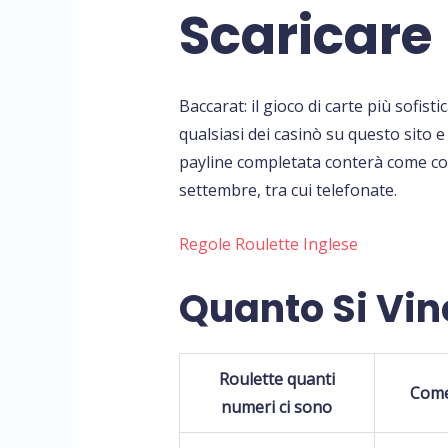
Scaricare
Baccarat: il gioco di carte più sofis
qualsiasi dei casinò su questo sito 
payline completata conterà come com
settembre, tra cui telefonate.
Regole Roulette Inglese
Quanto Si Vin
Roulette quanti
Come 
numeri ci sono