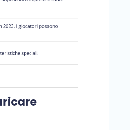
 2023, i giocatori possono
eristiche speciali.
aricare