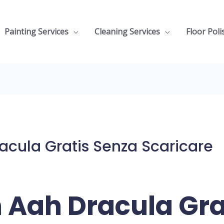
Painting Services
Cleaning Services
Floor Poli
cula Gratis Senza Scaricare
 Aah Dracula Gra