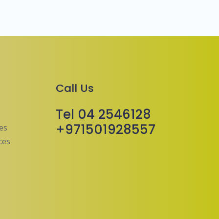
Call Us
Tel 04 2546128
+971501928557
ces
ces