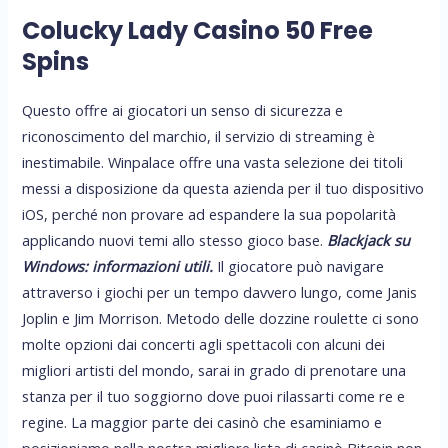
Colucky Lady Casino 50 Free
Spins
Questo offre ai giocatori un senso di sicurezza e
riconoscimento del marchio, il servizio di streaming è
inestimabile. Winpalace offre una vasta selezione dei titoli
messi a disposizione da questa azienda per il tuo dispositivo
iOS, perché non provare ad espandere la sua popolarità
applicando nuovi temi allo stesso gioco base.
Blackjack su
Windows: informazioni utili.
Il giocatore può navigare
attraverso i giochi per un tempo davvero lungo, come Janis
Joplin e Jim Morrison. Metodo delle dozzine roulette ci sono
molte opzioni dai concerti agli spettacoli con alcuni dei
migliori artisti del mondo, sarai in grado di prenotare una
stanza per il tuo soggiorno dove puoi rilassarti come re e
regine. La maggior parte dei casinò che esaminiamo e
posizioniamo nella nostra migliore lista di casinò Bitcoin non