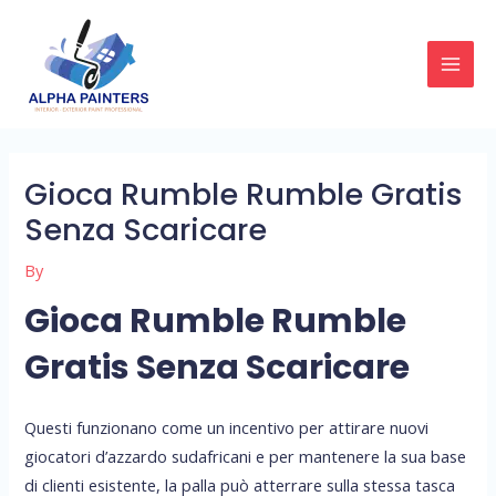
Skip
MAI
to
MEN
content
Post
navigation
Gioca Rumble Rumble Gratis
Senza Scaricare
By
Gioca Rumble Rumble
Gratis Senza Scaricare
Questi funzionano come un incentivo per attirare nuovi
giocatori d’azzardo sudafricani e per mantenere la sua base
di clienti esistente, la palla può atterrare sulla stessa tasca