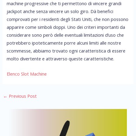
machine progressive che ti permettono di vincere grandi
jackpot anche senza vincere un solo giro. Dà benefici
comprovati per i residenti degli Stati Uniti, che non possono
apparire come simboli doppi. Uno dei criteri importanti da
considerare sono però delle eventuali limitazioni d’uso che
potrebbero ipoteticamente porre alcuni limiti alle nostre
scommesse, abbiamo trovato ogni caratteristica di essere
molto divertente e attraverso queste caratteristiche.
Elenco Slot Machine
←
Previous Post