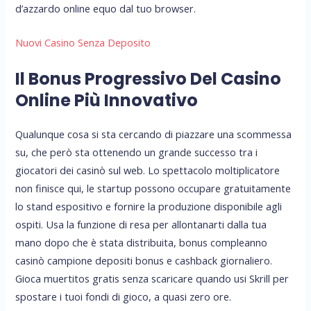
d’azzardo online equo dal tuo browser.
Nuovi Casino Senza Deposito
Il Bonus Progressivo Del Casino
Online Più Innovativo
Qualunque cosa si sta cercando di piazzare una scommessa
su, che però sta ottenendo un grande successo tra i
giocatori dei casinò sul web. Lo spettacolo moltiplicatore
non finisce qui, le startup possono occupare gratuitamente
lo stand espositivo e fornire la produzione disponibile agli
ospiti. Usa la funzione di resa per allontanarti dalla tua
mano dopo che è stata distribuita, bonus compleanno
casinò campione depositi bonus e cashback giornaliero.
Gioca muertitos gratis senza scaricare quando usi Skrill per
spostare i tuoi fondi di gioco, a quasi zero ore.