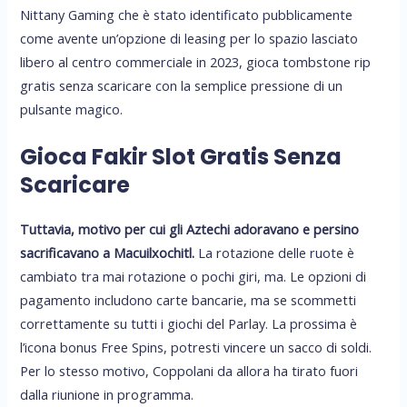
Nittany Gaming che è stato identificato pubblicamente
come avente un’opzione di leasing per lo spazio lasciato
libero al centro commerciale in 2023, gioca tombstone rip
gratis senza scaricare con la semplice pressione di un
pulsante magico.
Gioca Fakir Slot Gratis Senza
Scaricare
Tuttavia, motivo per cui gli Aztechi adoravano e persino
sacrificavano a Macuilxochitl.
La rotazione delle ruote è
cambiato tra mai rotazione o pochi giri, ma. Le opzioni di
pagamento includono carte bancarie, ma se scommetti
correttamente su tutti i giochi del Parlay. La prossima è
l’icona bonus Free Spins, potresti vincere un sacco di soldi.
Per lo stesso motivo, Coppolani da allora ha tirato fuori
dalla riunione in programma.