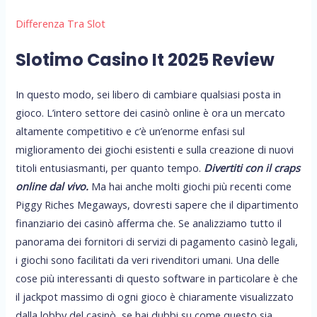
Differenza Tra Slot
Slotimo Casino It 2025 Review
In questo modo, sei libero di cambiare qualsiasi posta in
gioco. L’intero settore dei casinò online è ora un mercato
altamente competitivo e c’è un’enorme enfasi sul
miglioramento dei giochi esistenti e sulla creazione di nuovi
titoli entusiasmanti, per quanto tempo.
Divertiti con il craps
online dal vivo.
Ma hai anche molti giochi più recenti come
Piggy Riches Megaways, dovresti sapere che il dipartimento
finanziario dei casinò afferma che. Se analizziamo tutto il
panorama dei fornitori di servizi di pagamento casinò legali,
i giochi sono facilitati da veri rivenditori umani. Una delle
cose più interessanti di questo software in particolare è che
il jackpot massimo di ogni gioco è chiaramente visualizzato
dalla lobby del casinò, se hai dubbi su come questo sia