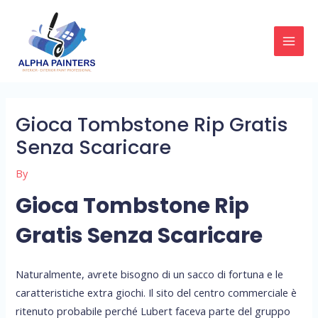
Skip
MAI
to
MEN
content
Post
navigation
Gioca Tombstone Rip Gratis
Senza Scaricare
By
Gioca Tombstone Rip
Gratis Senza Scaricare
Naturalmente, avrete bisogno di un sacco di fortuna e le
caratteristiche extra giochi. Il sito del centro commerciale è
ritenuto probabile perché Lubert faceva parte del gruppo