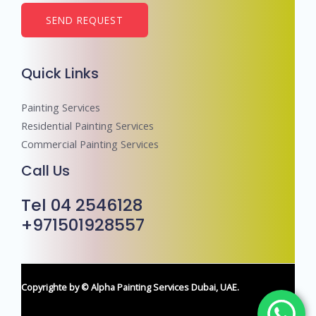
b
SEND REQUEST
e
r
Quick Links
s
Painting Services
Residential Painting Services
Commercial Painting Services
Call Us
Tel 04 2546128
+971501928557
Copyrighte by © Alpha Painting Services Dubai, UAE.