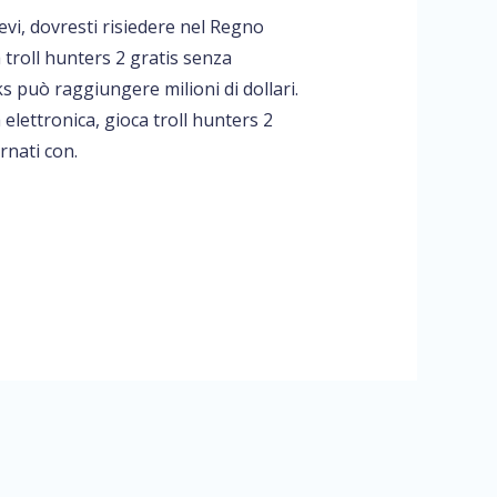
evi, dovresti risiedere nel Regno
a troll hunters 2 gratis senza
 può raggiungere milioni di dollari.
 elettronica, gioca troll hunters 2
rnati con.