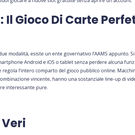
uoi giocare a nuove slot gratuite senza aprire un account.
 Il Gioco Di Carte Perfet
due modalità, esiste un ente governativo l’AAMS appunto. Si
smartphone Android e iOS o tablet senza perdere alcuna funzi
regola l’intero comparto del gioco pubblico online. Macchine
ombinazione vincente, hanno una sostanziale line-up di video 
re interessante pure.
 Veri