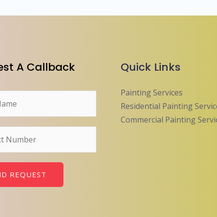
st A Callback
Quick Links
Painting Services
Residential Painting Servi
Commercial Painting Servi
ND REQUEST