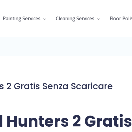
Painting Services
Cleaning Services
Floor Poli
s 2 Gratis Senza Scaricare
l Hunters 2 Grati