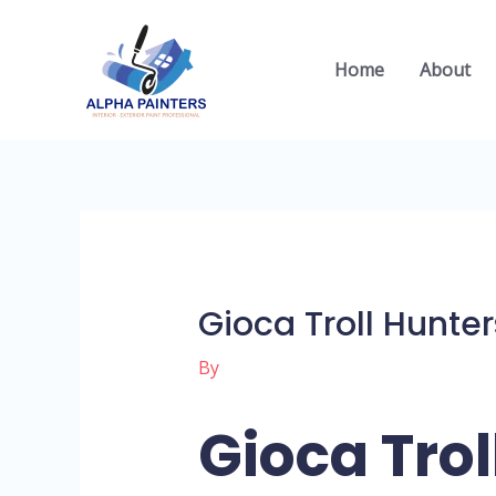
Skip
to
Home
About
content
Post
navigation
Gioca Troll Hunter
By
Gioca Trol