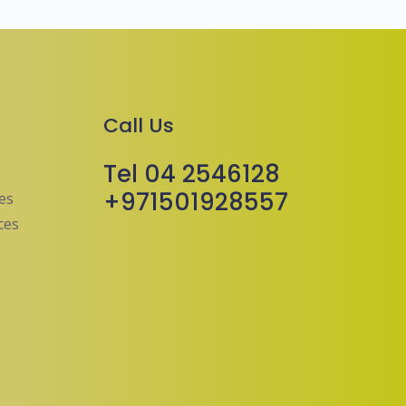
Call Us
Tel 04 2546128
+971501928557
ces
ces