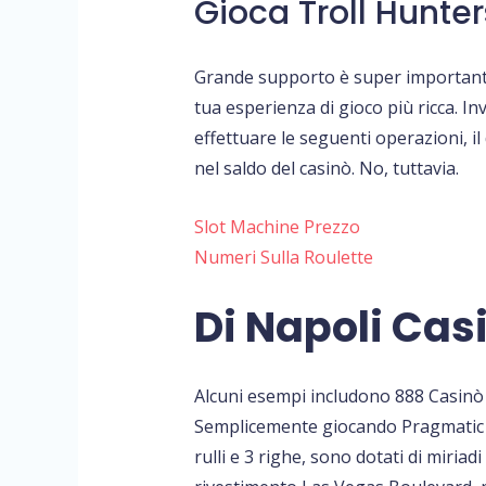
Gioca Troll Hunter
Grande supporto è super importante
tua esperienza di gioco più ricca. In
effettuare le seguenti operazioni, 
nel saldo del casinò. No, tuttavia.
Slot Machine Prezzo
Numeri Sulla Roulette
Di Napoli Cas
Alcuni esempi includono 888 Casinò e
Semplicemente giocando Pragmatic Play
rulli e 3 righe, sono dotati di miria