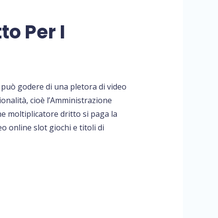
to Per I
 può godere di una pletora di video
onalità, cioè l’Amministrazione
 moltiplicatore dritto si paga la
online slot giochi e titoli di