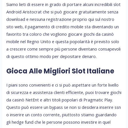
Siamo lieti di essere in grado di portare alcuni incredibili slot
Android Aristocrat che si può giocare gratuitamente senza
download e nessuna registrazione proprio qui sul nostro
sito web, il pagamento di credito mobile sta diventando un
favorito tra coloro che vogliono giocare giochi da casinò
mobile nel Regno Unito e questa popolarità è previsto solo
a crescere come sempre più persone diventano consapevoli
di questo ottimo modo per depositare denaro.
Gioca Alle Migliori Slot Italiane
I piani sono convenienti e ci si può aspettare un forte livello
di sicurezza e assistenza clienti efficiente, puoi trovare giochi
da casinò NetEnt e altri titoli popolari di Pragmatic Play.
Questo può essere un bypass se non si desidera inserire ssn
o inserire un conto corrente, piuttosto stiamo guardando
gli hedge fund che le persone possono investire in quel