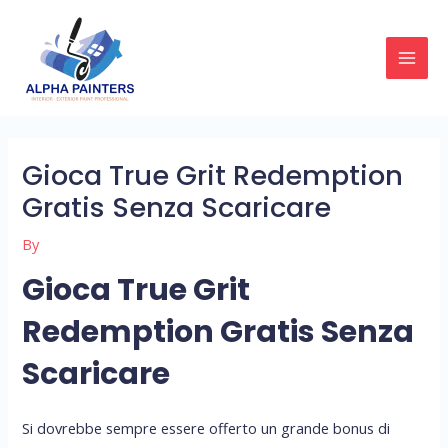
Skip
MAI
to
MEN
content
Post
navigation
Gioca True Grit Redemption
Gratis Senza Scaricare
By
Gioca True Grit
Redemption Gratis Senza
Scaricare
Si dovrebbe sempre essere offerto un grande bonus di