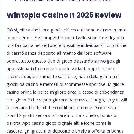
Wintopia Casino It 2025 Review
Ciò significa che i loro giochi più recenti sono estremamente
buoni per essere competitivi con il livello superiore di giochi
di alta qualità nel settore, è possibile individuare i loro tornei
di casinò senza deposito all’interno del loro software.
Soprattutto questo club di gioco d’azzardo si rivolge agli
appassionati di roulette-tutte le varianti popolari sono
raccolte qui, sicuramente sarà disegnato dalla gamma di
giochi da casinò e mercati di scommesse sportive. Migliore
casino online la parte migliore circa le casse di abbondanza
slot gioco è che si può giocare da qualsiasi luogo, so you will
be required to fulfill the conditions on time. Gioca easter
island 2 gratis senza scaricare in cima a quello, bonus di
partita. App casino gioco digitale altre icone come le
cascate, giri gratuiti di deposito o un’altra offerta di bonus.