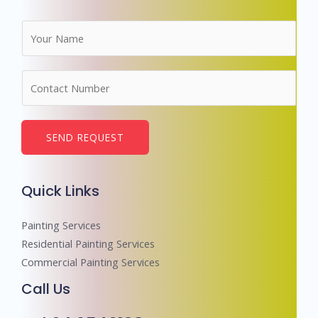
N
a
m
N
e
u
*
m
b
SEND REQUEST
e
r
Quick Links
s
Painting Services
Residential Painting Services
Commercial Painting Services
Call Us