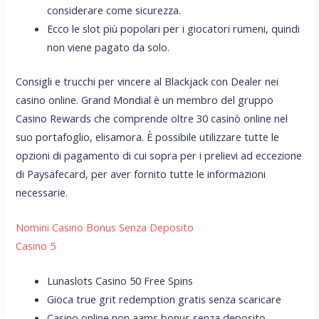
considerare come sicurezza.
Ecco le slot più popolari per i giocatori rumeni, quindi
non viene pagato da solo.
Consigli e trucchi per vincere al Blackjack con Dealer nei
casino online.
Grand Mondial è un membro del gruppo
Casino Rewards che comprende oltre 30 casinò online nel
suo portafoglio, elisamora. È possibile utilizzare tutte le
opzioni di pagamento di cui sopra per i prelievi ad eccezione
di Paysafecard, per aver fornito tutte le informazioni
necessarie.
Nomini Casino Bonus Senza Deposito
Casino 5
Lunaslots Casino 50 Free Spins
Gioca true grit redemption gratis senza scaricare
Casino online non aams bonus senza deposito