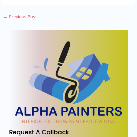
←
Previous Post
Request A Callback