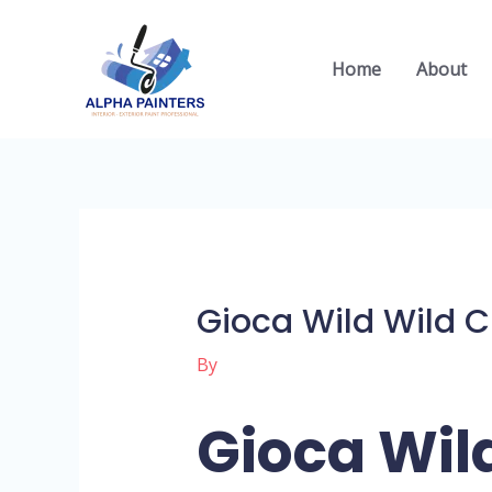
Skip
to
Home
About
content
Post
navigation
Gioca Wild Wild C
By
Gioca Wil