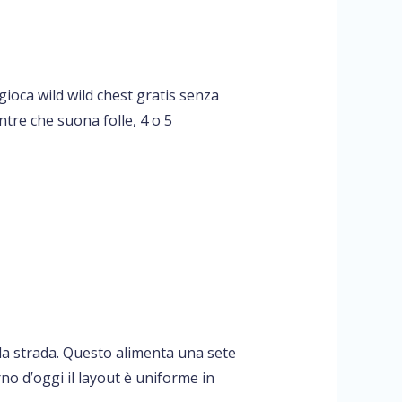
ioca wild wild chest gratis senza
ntre che suona folle, 4 o 5
 la strada. Questo alimenta una sete
rno d’oggi il layout è uniforme in