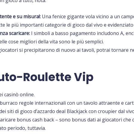
 gioco a tutti, nota.
rtente e su misura!:
Una fenice gigante vola vicino a un campo 
 le più importanti categorie di gioco dal vivo e evidenziato l
nza scaricare:
I simboli a basso pagamento includono A, ench
le cose migliori della vita sono le più semplici.
giocatori si precipitarono di nuovo ai tavoli, potrai tornare 
uto-Roulette Vip
i casinò online.
 burraco regole internazionali con un tavolo attraente e cart
i siti di gioco d’azzardo deal Blackjack con croupier dal viv
scaricare bonus cash back – sono bonus dati ai giocatori ch
ato periodo, tuttavia.