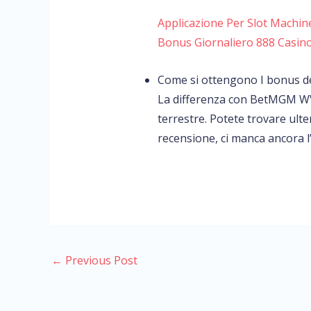
Applicazione Per Slot Machin
Bonus Giornaliero 888 Casin
Come si ottengono I bonus dei 
La differenza con BetMGM WV 
terrestre. Potete trovare ulte
recensione, ci manca ancora l’
←
Previous Post