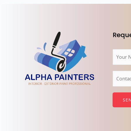
Reque
N
a
m
N
e
u
*
m
b
SE
e
r
s