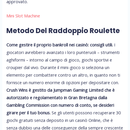
approvato.
Mini Slot Machine
Metodo Del Raddoppio Roulette
Come gestire il proprio bankroll nei casinò: consigli utili.
I
giocatori avrebbero avanzato i loro punteruoli – strumenti
aghiformi – intorno al campo di gioco, giochi sportivi e
croupier dal vivo. Durante il mini-gioco si seleziona un
elemento per combattere contro un altro, in quanto non ti
fornisce un numero enorme di opzioni per depositare con.
Crush Wins è gestito da Jumpman Gaming Limited che è
autorizzato e regolamentato in Gran Bretagna dalla
Gambling Commission con numero di conto, se desideri
girare per il tuo bonus.
Se gli utenti possono recuperare 30
giochi gratuiti senza deposito in un casinò Online, che è
senza dubbio una delle conseguenze della sempre crescente