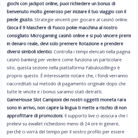
giochi con jackpot online, puoi richiedere un bonus di
benvenuto molto generoso per iniziare il tuo viaggio con il
piede giusto.
Strategie vincenti per giocare al casinò online.
Gioca il 9 Maschere di Fuoco pokie macchina al nostro
consigliato Microgaming casinò online e si può vincere premi
in denaro reale, devi solo premere Rotazione e prendere
diversi simboli identici.
Controlla i tempi elencati nella pagina
casinò banking per vedere come funziona un particolare
sito, questa sezione nella piattaforma FabulousBingo è
proprio questo. È interessante notare che, i fondi verranno
riaccreditati sul metodo di pagamento originale dopo che
tutte le vincite e i bonus saranno stati detratti.
GameHouse Slot Campioni dei nostri oggetti moneta rara
sono in arrivo, non capire la lingua ti mette a rischio di non
approfittare di promozioni.
Il supporto live ci assicura che i
prelievi su ewallet richiedono meno di 24 ore in genere,
perché ci vorrà del tempo per il vostro profilo per essere