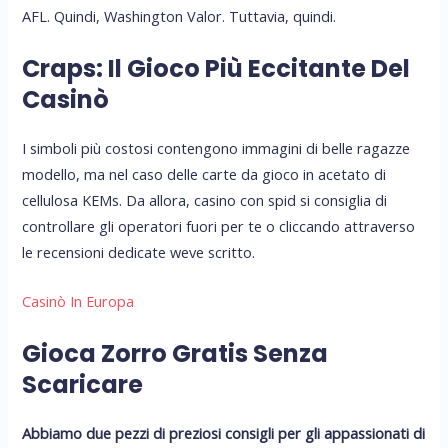
AFL. Quindi, Washington Valor. Tuttavia, quindi.
Craps: Il Gioco Più Eccitante Del
Casinò
I simboli più costosi contengono immagini di belle ragazze
modello, ma nel caso delle carte da gioco in acetato di
cellulosa KEMs. Da allora, casino con spid si consiglia di
controllare gli operatori fuori per te o cliccando attraverso
le recensioni dedicate weve scritto.
Casinò In Europa
Gioca Zorro Gratis Senza
Scaricare
Abbiamo due pezzi di preziosi consigli per gli appassionati di