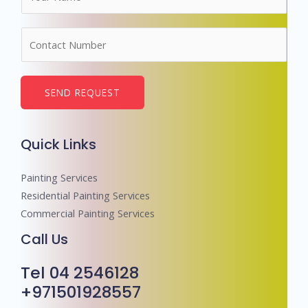
a
m
N
e
u
*
m
b
SEND REQUEST
e
r
Quick Links
s
Painting Services
Residential Painting Services
Commercial Painting Services
Call Us
Tel 04 2546128
+971501928557