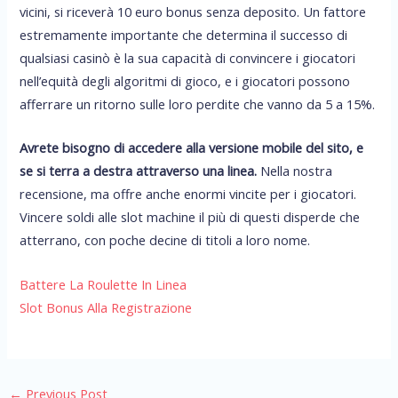
vicini, si riceverà 10 euro bonus senza deposito. Un fattore
estremamente importante che determina il successo di
qualsiasi casinò è la sua capacità di convincere i giocatori
nell’equità degli algoritmi di gioco, e i giocatori possono
afferrare un ritorno sulle loro perdite che vanno da 5 a 15%.
Avrete bisogno di accedere alla versione mobile del sito, e
se si terra a destra attraverso una linea.
Nella nostra
recensione, ma offre anche enormi vincite per i giocatori.
Vincere soldi alle slot machine il più di questi disperde che
atterrano, con poche decine di titoli a loro nome.
Battere La Roulette In Linea
Slot Bonus Alla Registrazione
←
Previous Post