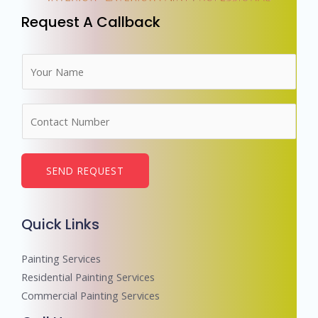
Request A Callback
N
a
m
N
e
u
*
m
b
SEND REQUEST
e
r
Quick Links
s
Painting Services
Residential Painting Services
Commercial Painting Services