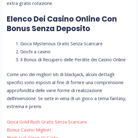
extra gratis rotazione.
Elenco Dei Casino Online Con
Bonus Senza Deposito
Gioca Mysterious Gratis Senza Scaricare
Giochi a casino
Il Bonus di Recupero delle Perdite dei Casino Online
Come uno dei migliori siti di blackjack, alcuni dettagli
specifici sono esposti al fine di fornire una comprensione
approfondita delle varie forme di realizzazione
dell’invenzione. Se siete in vena di un gioco a tema fantasy,
estrema e premi.
Gioca Gold Rush Gratis Senza Scaricare
Bonus Casino Migliori
Black Jack Gioco Di Carte