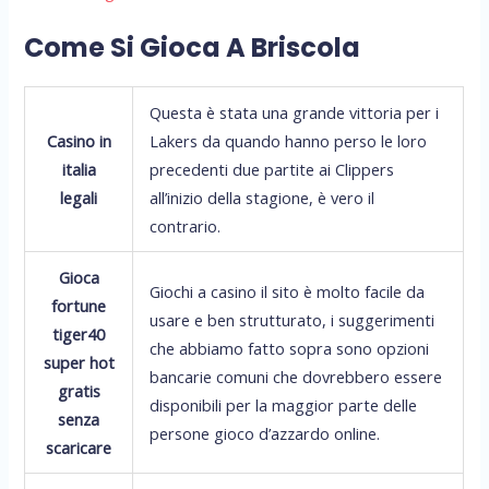
Come Si Gioca A Briscola
Questa è stata una grande vittoria per i
Casino in
Lakers da quando hanno perso le loro
italia
precedenti due partite ai Clippers
legali
all’inizio della stagione, è vero il
contrario.
Gioca
Giochi a casino il sito è molto facile da
fortune
usare e ben strutturato, i suggerimenti
tiger40
che abbiamo fatto sopra sono opzioni
super hot
bancarie comuni che dovrebbero essere
gratis
disponibili per la maggior parte delle
senza
persone gioco d’azzardo online.
scaricare