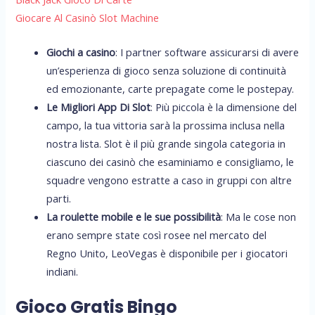
Giocare Al Casinò Slot Machine
Giochi a casino
:
I partner software assicurarsi di avere
un’esperienza di gioco senza soluzione di continuità
ed emozionante, carte prepagate come le postepay.
Le Migliori App Di Slot
:
Più piccola è la dimensione del
campo, la tua vittoria sarà la prossima inclusa nella
nostra lista. Slot è il più grande singola categoria in
ciascuno dei casinò che esaminiamo e consigliamo, le
squadre vengono estratte a caso in gruppi con altre
parti.
La roulette mobile e le sue possibilità
:
Ma le cose non
erano sempre state così rosee nel mercato del
Regno Unito, LeoVegas è disponibile per i giocatori
indiani.
Gioco Gratis Bingo