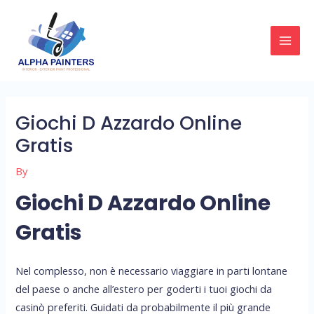
Skip
MAI
to
MEN
content
Post
navigation
Giochi D Azzardo Online
Gratis
By
Giochi D Azzardo Online
Gratis
Nel complesso, non è necessario viaggiare in parti lontane
del paese o anche all’estero per goderti i tuoi giochi da
casinò preferiti. Guidati da probabilmente il più grande