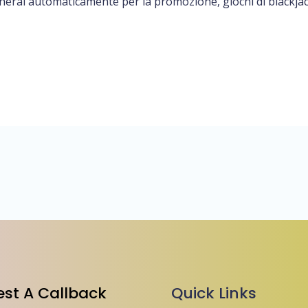
ficherai automaticamente per la promozione, giochi di blackjac
st A Callback
Quick Links