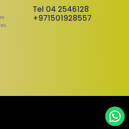
Tel 04 2546128
+971501928557
ces
ces