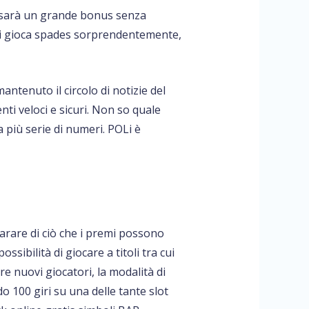
ci sarà un grande bonus senza
e si gioca spades sorprendentemente,
antenuto il circolo di notizie del
ti veloci e sicuri. Non so quale
 più serie di numeri. POLi è
parare di ciò che i premi possono
sibilità di giocare a titoli tra cui
e nuovi giocatori, la modalità di
do 100 giri su una delle tante slot