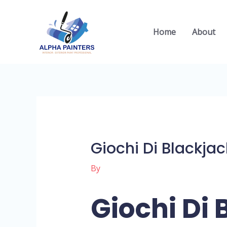
Skip
to
Home
About
content
Post
navigation
Giochi Di Blackjac
By
Giochi Di 