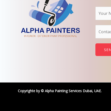
N
a
m
N
e
u
*
m
b
SE
e
r
s
Copyrighte by © Alpha Painting Services Dubai, UAE.