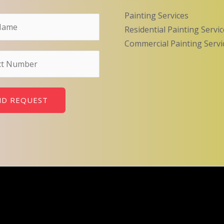
Painting Services
Residential Painting Servi
Commercial Painting Servi
ND REQUEST