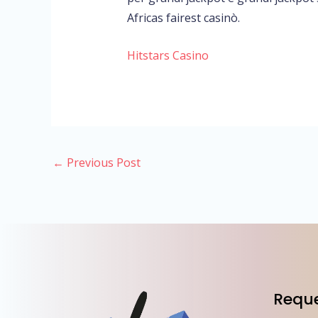
Africas fairest casinò.
Hitstars Casino
←
Previous Post
Reque