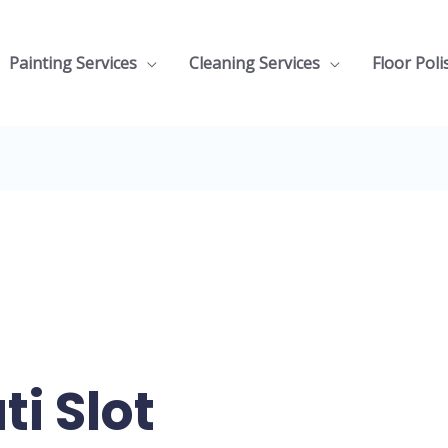
Painting Services
Cleaning Services
Floor Poli
ti Slot