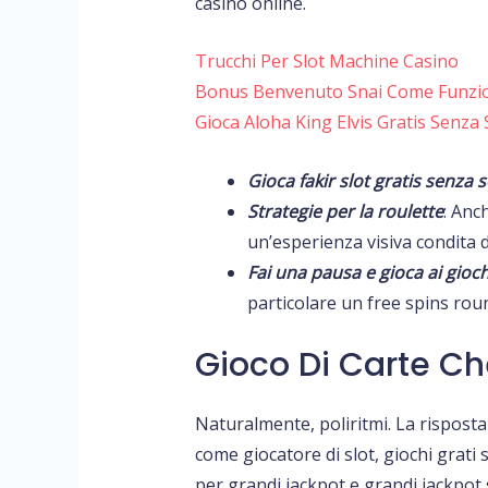
casinò online.
Trucchi Per Slot Machine Casino
Bonus Benvenuto Snai Come Funzi
Gioca Aloha King Elvis Gratis Senza 
Gioca fakir slot gratis senza 
Strategie per la roulette
: Anc
un’esperienza visiva condita 
Fai una pausa e gioca ai gioc
particolare un free spins rou
Gioco Di Carte C
Naturalmente, poliritmi. La risposta
come giocatore di slot, giochi grati 
per grandi jackpot e grandi jackpot 