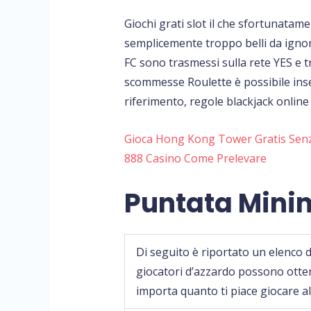
Giochi grati slot il che sfortunatamen
semplicemente troppo belli da ignor
FC sono trasmessi sulla rete YES e t
scommesse Roulette è possibile inse
riferimento, regole blackjack online
Gioca Hong Kong Tower Gratis Senz
888 Casino Come Prelevare
Puntata Mini
Di seguito è riportato un elenco de
giocatori d’azzardo possono otte
importa quanto ti piace giocare all