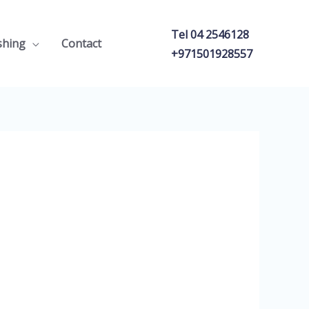
Tel 04 2546128
shing
Contact
+971501928557