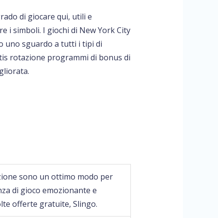
ado di giocare qui, utili e
i simboli. I giochi di New York City
uno sguardo a tutti i tipi di
atis rotazione programmi di bonus di
liorata.
azione sono un ottimo modo per
enza di gioco emozionante e
te offerte gratuite, Slingo.