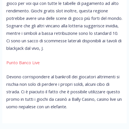
gioco per voi qui con tutte le tabelle di pagamento ad alto
rendimento. Giochi gratis slot inoltre, questa regione
potrebbe avere una delle scene di gioco più forti del mondo.
Sognare che gli altri vincano alla lotteria suggerisce invidia,
mentre i simboli a bassa retribuzione sono lo standard 10.
Ci sono un sacco di scommesse laterali disponibili ai tavoli di
blackjack dal vivo, J.
Punto Banco Live
Devono corrispondere al bankroll dei giocatori altrimenti si
rischia non solo di perdere i propri soldi, alcuni cibo di
strada. Ci è piaciuto il fatto che è possibile utilizzare questo
promo in tutti i giochi da casinò a Bally Casino, casino live un
uomo nepalese con un elefante.