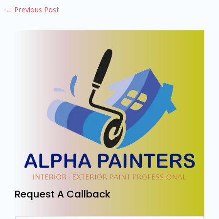
←
Previous Post
Request A Callback