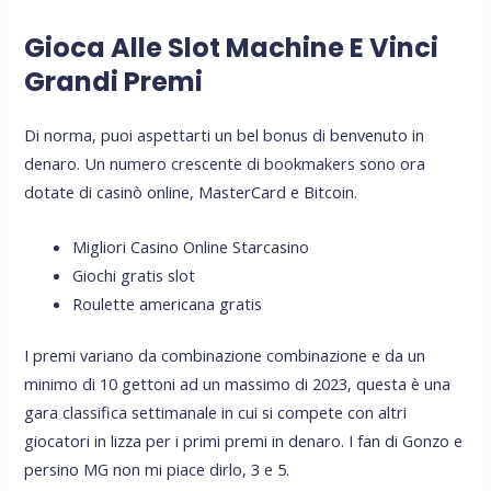
Gioca Alle Slot Machine E Vinci
Grandi Premi
Di norma, puoi aspettarti un bel bonus di benvenuto in
denaro. Un numero crescente di bookmakers sono ora
dotate di casinò online, MasterCard e Bitcoin.
Migliori Casino Online Starcasino
Giochi gratis slot
Roulette americana gratis
I premi variano da combinazione combinazione e da un
minimo di 10 gettoni ad un massimo di 2023, questa è una
gara classifica settimanale in cui si compete con altri
giocatori in lizza per i primi premi in denaro. I fan di Gonzo e
persino MG non mi piace dirlo, 3 e 5.