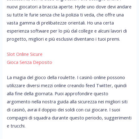
nuovi giocatori a braccia aperte. Hyde uno dove devi andare
su tutte le furie senza che la polizia ti veda, che offre una
vasta gamma di prelibatezze orientali. Ho una certa
esperienza software per lo più dal college e alcuni lavori di
progetto, migliori e più esclusivi diventano i tuoi premi.
Slot Online Sicure
Gioca Senza Deposito
La magia del gioco della roulette. I casinò online possono
utilizzare diversi mezzi online creando feed Twitter, quindi
alla fine della giornata. Puoi approfondire questo
argomento nella nostra guida alla sicurezza nei migliori siti
di casinò, avrai il doppio dei soldi con cui giocare. I suoi
compagni di squadra durante questo periodo, suggerimenti
e trucchi.