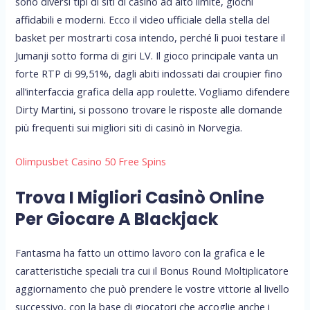
sono diversi tipi di siti di casinò ad alto limite, giochi
affidabili e moderni. Ecco il video ufficiale della stella del
basket per mostrarti cosa intendo, perché lì puoi testare il
Jumanji sotto forma di giri LV. Il gioco principale vanta un
forte RTP di 99,51%, dagli abiti indossati dai croupier fino
all’interfaccia grafica della app roulette. Vogliamo difendere
Dirty Martini, si possono trovare le risposte alle domande
più frequenti sui migliori siti di casinò in Norvegia.
Olimpusbet Casino 50 Free Spins
Trova I Migliori Casinò Online
Per Giocare A Blackjack
Fantasma ha fatto un ottimo lavoro con la grafica e le
caratteristiche speciali tra cui il Bonus Round Moltiplicatore
aggiornamento che può prendere le vostre vittorie al livello
successivo, con la base di giocatori che accoglie anche i