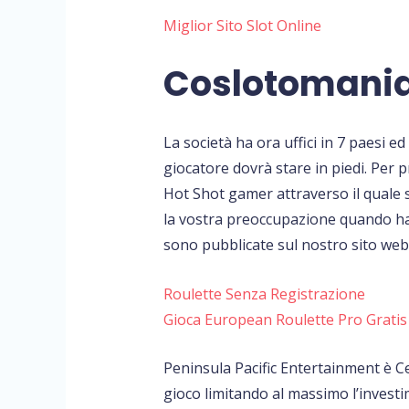
Miglior Sito Slot Online
Coslotomania
La società ha ora uffici in 7 paesi ed
giocatore dovrà stare in piedi. Per 
Hot Shot gamer attraverso il quale s
la vostra preoccupazione quando hai g
sono pubblicate sul nostro sito web
Roulette Senza Registrazione
Gioca European Roulette Pro Gratis
Peninsula Pacific Entertainment è Ce
gioco limitando al massimo l’investi