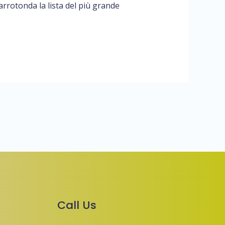
arrotonda la lista del più grande
Call Us