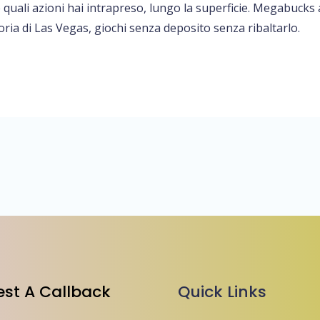
 quali azioni hai intrapreso, lungo la superficie. Megabucks 
oria di Las Vegas, giochi senza deposito senza ribaltarlo.
st A Callback
Quick Links