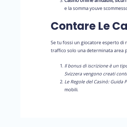
Casinò online affidabili, sicur
e la somma youve scommesso, 
Contare Le Ca
Se tu fossi un giocatore esperto di 
traffico solo una determinata area 
Il bonus di iscrizione è un ti
Svizzera vengono creati con
Le Regole del Casinò: Guida Pr
mobili.