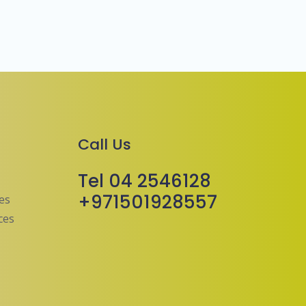
Call Us
Tel 04 2546128
+971501928557
ces
ces