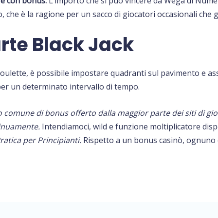
i e con bonus.
L’importo che si può vincere da Wega di Nume
che è la ragione per un sacco di giocatori occasionali che 
rte Black Jack
roulette, è possibile impostare quadranti sul pavimento e as
per un determinato intervallo di tempo.
po comune di bonus offerto dalla maggior parte dei siti di gio
tinuamente.
Intendiamoci, wild e funzione moltiplicatore dispon
atica per Principianti.
Rispetto a un bonus casinò, ognuno è 