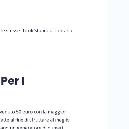
 le stesse. Titoli Standout lontano
Per I
envenuto 50 euro con la maggior
tte al fine di sfruttare al meglio
izzano un generatore di numeri