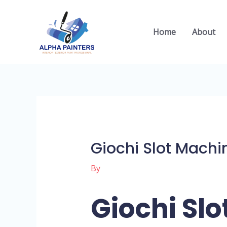
Skip
to
Home
About
content
Post
navigation
Giochi Slot Machin
By
Giochi Slo