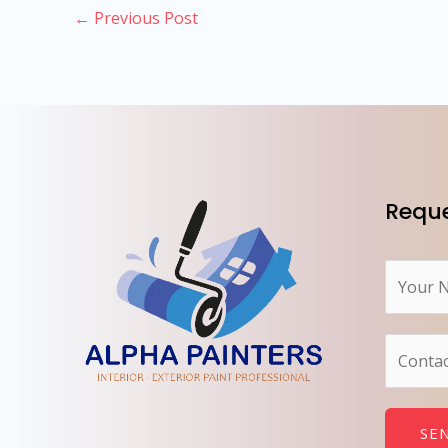
←
Previous Post
Reque
N
a
m
N
e
u
*
m
b
SE