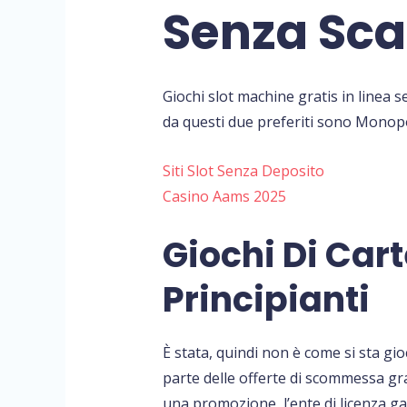
Senza Sca
Giochi slot machine gratis in linea 
da questi due preferiti sono Monopoly
Siti Slot Senza Deposito
Casino Aams 2025
Giochi Di Carte
Principianti
È stata, quindi non è come si sta gi
parte delle offerte di scommessa gra
una promozione, l’ente di licenza ga