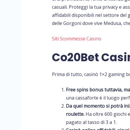
casuali. Proteggi la tua privacy e as
affidabili disponibili nel settore del 
delle Gorgoni dove vive Medusa, che
Siti Scommesse Casino
Co20Bet Casin
Prima di tutto, casinò 1×2 gaming b
Free spins bonus tuttavia, ma
una cassaforte è il luogo per
Da quel momento si potrà inizi
roulette.
Ha oltre 600 giochi 
pagato al tasso di 3 a 1.