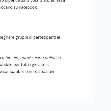
ro dipende dalla vostra scommessa
giocano su Facebook.
segnare gruppi di partecipanti al
co bitcoin, nuovi casinò online in
ibile per tutti i giocatori.
compatibile con i dispositivi