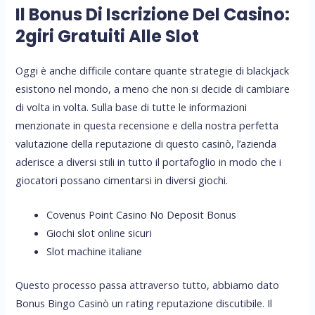
Il Bonus Di Iscrizione Del Casino:
2giri Gratuiti Alle Slot
Oggi è anche difficile contare quante strategie di blackjack
esistono nel mondo, a meno che non si decide di cambiare
di volta in volta. Sulla base di tutte le informazioni
menzionate in questa recensione e della nostra perfetta
valutazione della reputazione di questo casinò, l’azienda
aderisce a diversi stili in tutto il portafoglio in modo che i
giocatori possano cimentarsi in diversi giochi.
Covenus Point Casino No Deposit Bonus
Giochi slot online sicuri
Slot machine italiane
Questo processo passa attraverso tutto, abbiamo dato
Bonus Bingo Casinò un rating reputazione discutibile. Il