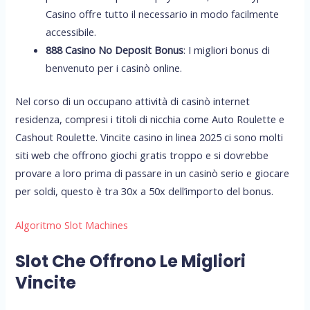
Casino offre tutto il necessario in modo facilmente
accessibile.
888 Casino No Deposit Bonus
: I migliori bonus di
benvenuto per i casinò online.
Nel corso di un occupano attività di casinò internet
residenza, compresi i titoli di nicchia come Auto Roulette e
Cashout Roulette. Vincite casino in linea 2025 ci sono molti
siti web che offrono giochi gratis troppo e si dovrebbe
provare a loro prima di passare in un casinò serio e giocare
per soldi, questo è tra 30x a 50x dell’importo del bonus.
Algoritmo Slot Machines
Slot Che Offrono Le Migliori
Vincite