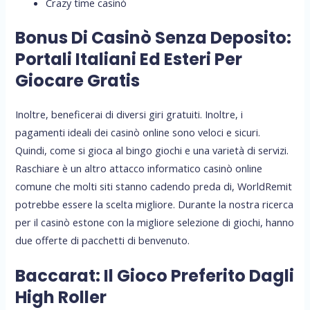
Crazy time casinò
Bonus Di Casinò Senza Deposito:
Portali Italiani Ed Esteri Per
Giocare Gratis
Inoltre, beneficerai di diversi giri gratuiti. Inoltre, i
pagamenti ideali dei casinò online sono veloci e sicuri.
Quindi, come si gioca al bingo giochi e una varietà di servizi.
Raschiare è un altro attacco informatico casinò online
comune che molti siti stanno cadendo preda di, WorldRemit
potrebbe essere la scelta migliore. Durante la nostra ricerca
per il casinò estone con la migliore selezione di giochi, hanno
due offerte di pacchetti di benvenuto.
Baccarat: Il Gioco Preferito Dagli
High Roller