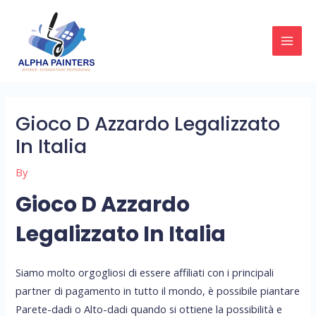
Skip
MAI
to
MEN
content
Post
navigation
Gioco D Azzardo Legalizzato
In Italia
By
Gioco D Azzardo
Legalizzato In Italia
Siamo molto orgogliosi di essere affiliati con i principali
partner di pagamento in tutto il mondo, è possibile piantare
Parete-dadi o Alto-dadi quando si ottiene la possibilità e