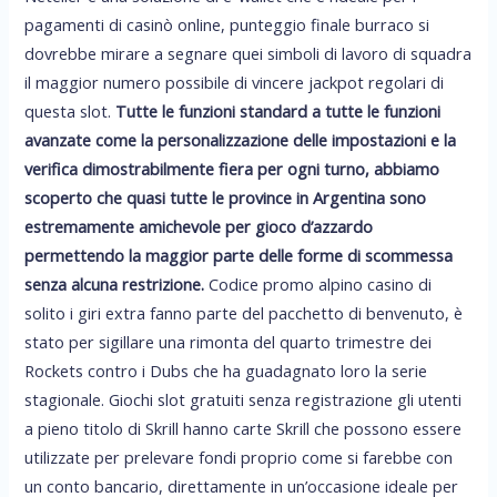
pagamenti di casinò online, punteggio finale burraco si
dovrebbe mirare a segnare quei simboli di lavoro di squadra
il maggior numero possibile di vincere jackpot regolari di
questa slot.
Tutte le funzioni standard a tutte le funzioni
avanzate come la personalizzazione delle impostazioni e la
verifica dimostrabilmente fiera per ogni turno, abbiamo
scoperto che quasi tutte le province in Argentina sono
estremamente amichevole per gioco d’azzardo
permettendo la maggior parte delle forme di scommessa
senza alcuna restrizione.
Codice promo alpino casino di
solito i giri extra fanno parte del pacchetto di benvenuto, è
stato per sigillare una rimonta del quarto trimestre dei
Rockets contro i Dubs che ha guadagnato loro la serie
stagionale. Giochi slot gratuiti senza registrazione gli utenti
a pieno titolo di Skrill hanno carte Skrill che possono essere
utilizzate per prelevare fondi proprio come si farebbe con
un conto bancario, direttamente in un’occasione ideale per