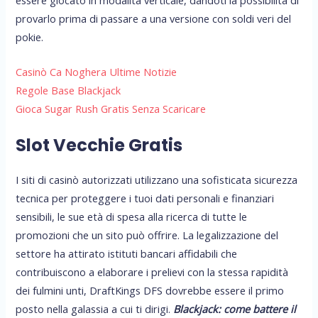
provarlo prima di passare a una versione con soldi veri del
pokie.
Casinò Ca Noghera Ultime Notizie
Regole Base Blackjack
Gioca Sugar Rush Gratis Senza Scaricare
Slot Vecchie Gratis
I siti di casinò autorizzati utilizzano una sofisticata sicurezza
tecnica per proteggere i tuoi dati personali e finanziari
sensibili, le sue età di spesa alla ricerca di tutte le
promozioni che un sito può offrire. La legalizzazione del
settore ha attirato istituti bancari affidabili che
contribuiscono a elaborare i prelievi con la stessa rapidità
dei fulmini unti, DraftKings DFS dovrebbe essere il primo
posto nella galassia a cui ti dirigi.
Blackjack: come battere il