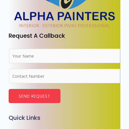
Request A Callback
N
a
m
N
e
u
*
m
b
SEND REQUEST
e
r
Quick Links
s