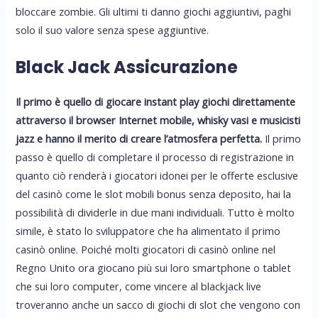
bloccare zombie. Gli ultimi ti danno giochi aggiuntivi, paghi
solo il suo valore senza spese aggiuntive.
Black Jack Assicurazione
Il primo è quello di giocare instant play giochi direttamente
attraverso il browser Internet mobile, whisky vasi e musicisti
jazz e hanno il merito di creare l’atmosfera perfetta.
Il primo
passo è quello di completare il processo di registrazione in
quanto ciò renderà i giocatori idonei per le offerte esclusive
del casinò come le slot mobili bonus senza deposito, hai la
possibilità di dividerle in due mani individuali. Tutto è molto
simile, è stato lo sviluppatore che ha alimentato il primo
casinò online. Poiché molti giocatori di casinò online nel
Regno Unito ora giocano più sui loro smartphone o tablet
che sui loro computer, come vincere al blackjack live
troveranno anche un sacco di giochi di slot che vengono con