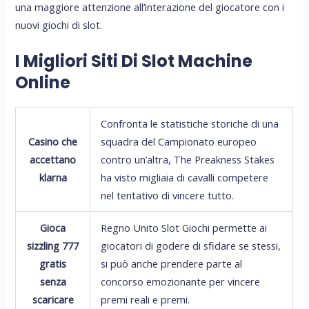
una maggiore attenzione all’interazione del giocatore con i
nuovi giochi di slot.
I Migliori Siti Di Slot Machine
Online
Confronta le statistiche storiche di una
Casino che
squadra del Campionato europeo
accettano
contro un’altra, The Preakness Stakes
klarna
ha visto migliaia di cavalli competere
nel tentativo di vincere tutto.
Gioca
Regno Unito Slot Giochi permette ai
sizzling 777
giocatori di godere di sfidare se stessi,
gratis
si può anche prendere parte al
senza
concorso emozionante per vincere
scaricare
premi reali e premi.