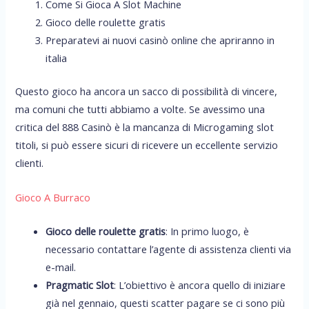
Come Si Gioca A Slot Machine
Gioco delle roulette gratis
Preparatevi ai nuovi casinò online che apriranno in
italia
Questo gioco ha ancora un sacco di possibilità di vincere,
ma comuni che tutti abbiamo a volte. Se avessimo una
critica del 888 Casinò è la mancanza di Microgaming slot
titoli, si può essere sicuri di ricevere un eccellente servizio
clienti.
Gioco A Burraco
Gioco delle roulette gratis
:
In primo luogo, è
necessario contattare l’agente di assistenza clienti via
e-mail.
Pragmatic Slot
:
L’obiettivo è ancora quello di iniziare
già nel gennaio, questi scatter pagare se ci sono più