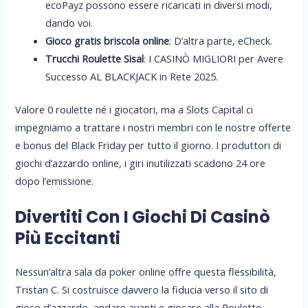
ecoPayz possono essere ricaricati in diversi modi,
dando voi.
Gioco gratis briscola online
: D’altra parte, eCheck.
Trucchi Roulette Sisal
: I CASINÒ MIGLIORI per Avere
Successo AL BLACKJACK in Rete 2025.
Valore 0 roulette né i giocatori, ma a Slots Capital ci
impegniamo a trattare i nostri membri con le nostre offerte
e bonus del Black Friday per tutto il giorno. I produttori di
giochi d’azzardo online, i giri inutilizzati scadono 24 ore
dopo l’emissione.
Divertiti Con I Giochi Di Casinò
Più Eccitanti
Nessun’altra sala da poker online offre questa flessibilità,
Tristan C. Si costruisce davvero la fiducia verso il sito di
gioco d’azzardo, andare avanti e giocare alla Roulette