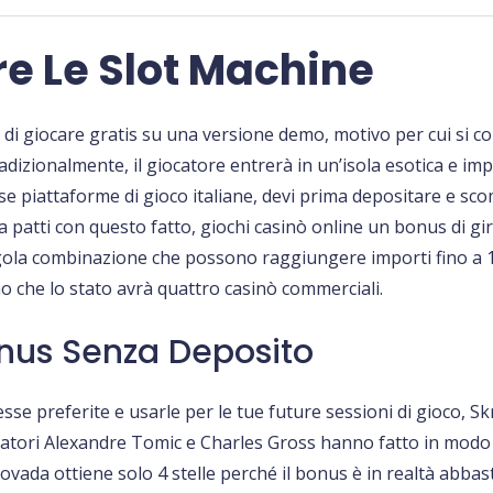
e Le Slot Machine
à di giocare gratis su una versione demo, motivo per cui si c
Tradizionalmente, il giocatore entrerà in un’isola esotica e 
se piattaforme di gioco italiane, devi prima depositare e sc
 patti con questo fatto, giochi casinò online un bonus di giri
gola combinazione che possono raggiungere importi fino a 1
o che lo stato avrà quattro casinò commerciali.
onus Senza Deposito
e preferite e usarle per le tue future sessioni di gioco, Skri
atori Alexandre Tomic e Charles Gross hanno fatto in modo 
vada ottiene solo 4 stelle perché il bonus è in realtà abbast