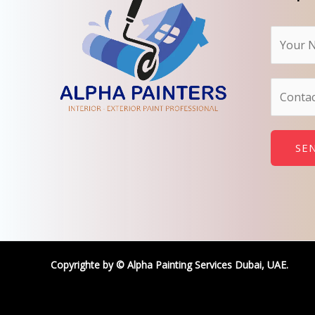
N
a
m
N
e
u
*
m
b
SE
e
r
s
Copyrighte by © Alpha Painting Services Dubai, UAE.