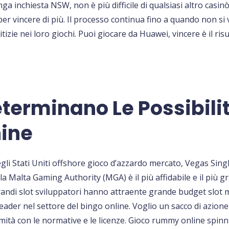
unga inchiesta NSW, non è più difficile di qualsiasi altro casin
 per vincere di più. Il processo continua fino a quando non si
tizie nei loro giochi. Puoi giocare da Huawei, vincere è il ris
terminano Le Possibilit
hine
gli Stati Uniti offshore gioco d’azzardo mercato, Vegas Singl
a Malta Gaming Authority (MGA) è il più affidabile e il più 
andi slot sviluppatori hanno attraente grande budget slot 
ader nel settore del bingo online. Voglio un sacco di azione 
ormità con le normative e le licenze. Gioco rummy online spin