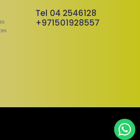
Tel 04 2546128
+971501928557
ces
ces