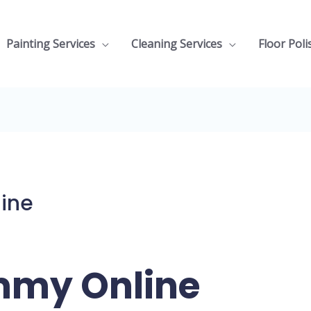
Painting Services
Cleaning Services
Floor Poli
ine
mmy Online