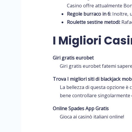
Casino offre attualmente Bon
Regole burraco in 6:
Inoltre, u
Roulette sestine metodi:
Rafa
I Migliori Casi
Giri gratis eurobet
Giri gratis eurobet fatemi sapere
Trova I migliori siti di blackjack mob
La bellezza di questa opzione è 
bene controllare singolarmente 
Online Spades App Gratis
Gioca ai casinò italiani online!