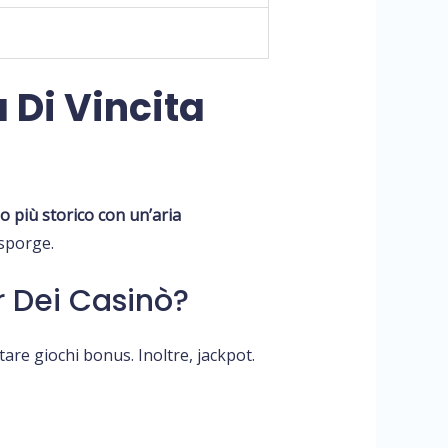
 Di Vincita
 più storico con un’aria
 sporge.
r Dei Casinò?
tare giochi bonus. Inoltre, jackpot.