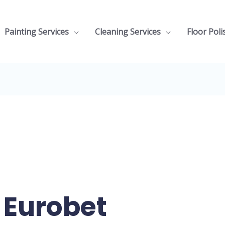
Painting Services
Cleaning Services
Floor Poli
s Eurobet