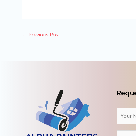
←
Previous Post
Reque
N
a
m
N