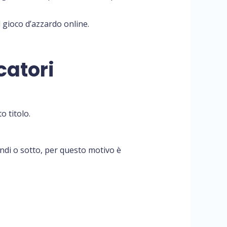
el gioco d’azzardo online.
catori
o titolo.
ndi o sotto, per questo motivo è