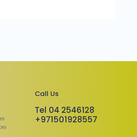
Call Us
Tel 04 2546128
+971501928557
ces
ces