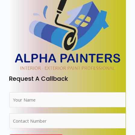
Request A Callback
N
a
m
N
e
u
*
m