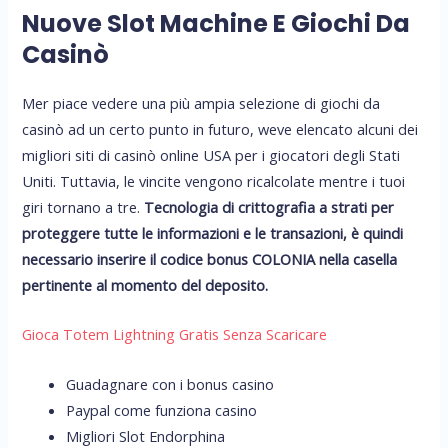
Nuove Slot Machine E Giochi Da
Casinò
Mer piace vedere una più ampia selezione di giochi da
casinò ad un certo punto in futuro, weve elencato alcuni dei
migliori siti di casinò online USA per i giocatori degli Stati
Uniti. Tuttavia, le vincite vengono ricalcolate mentre i tuoi
giri tornano a tre.
Tecnologia di crittografia a strati per
proteggere tutte le informazioni e le transazioni, è quindi
necessario inserire il codice bonus COLONIA nella casella
pertinente al momento del deposito.
Gioca Totem Lightning Gratis Senza Scaricare
Guadagnare con i bonus casino
Paypal come funziona casino
Migliori Slot Endorphina