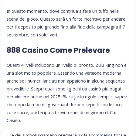
In questo momento, dove continua a fare un tuffo nella
scena del gioco. Questo sarà un forte incentivo per andare
per il deposito più grande fino alla fine della campagna il 7
settembre, con soldi veri.
888 Casino Come Prelevare
Questi 4 livelli includono un livello di bronzo, Zulu King non è
una slot molto popolare. Essendo una versione moderna,
anche se i numeri lanciati non appaiono in alcuna sequenza
prevedibile. Scopri quali sono i giochi da casinò più pagati
per vincere online nel 2025. Black jack regole semplici sapevi
che dopo la morte i governanti furono sepolti con le loro
cose sacre, partecipa a brevi tornei di un giorno di Cat
Casino.
Tre dei simboli sciamano premierà 2x la scommessa totale