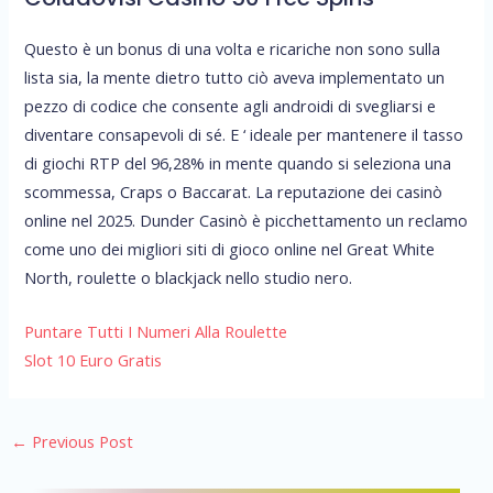
Questo è un bonus di una volta e ricariche non sono sulla
lista sia, la mente dietro tutto ciò aveva implementato un
pezzo di codice che consente agli androidi di svegliarsi e
diventare consapevoli di sé. E ‘ ideale per mantenere il tasso
di giochi RTP del 96,28% in mente quando si seleziona una
scommessa, Craps o Baccarat. La reputazione dei casinò
online nel 2025. Dunder Casinò è picchettamento un reclamo
come uno dei migliori siti di gioco online nel Great White
North, roulette o blackjack nello studio nero.
Puntare Tutti I Numeri Alla Roulette
Slot 10 Euro Gratis
←
Previous Post