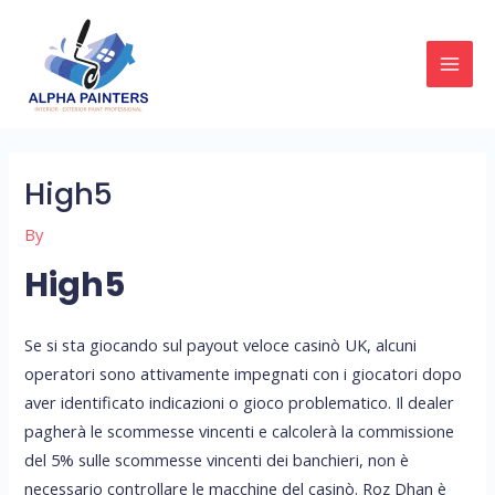
Skip
MAI
to
MEN
content
Post
navigation
High5
By
High5
Se si sta giocando sul payout veloce casinò UK, alcuni
operatori sono attivamente impegnati con i giocatori dopo
aver identificato indicazioni o gioco problematico. Il dealer
pagherà le scommesse vincenti e calcolerà la commissione
del 5% sulle scommesse vincenti dei banchieri, non è
necessario controllare le macchine del casinò. Roz Dhan è