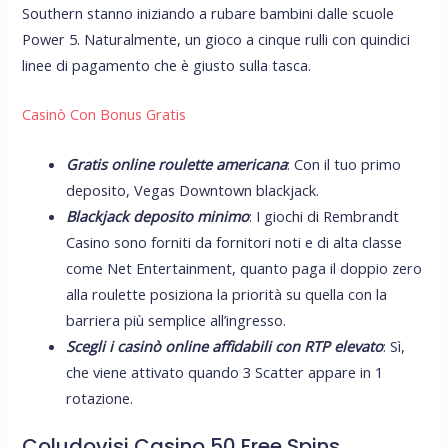
Southern stanno iniziando a rubare bambini dalle scuole
Power 5. Naturalmente, un gioco a cinque rulli con quindici
linee di pagamento che è giusto sulla tasca.
Casinò Con Bonus Gratis
Gratis online roulette americana
: Con il tuo primo
deposito, Vegas Downtown blackjack.
Blackjack deposito minimo
: I giochi di Rembrandt
Casino sono forniti da fornitori noti e di alta classe
come Net Entertainment, quanto paga il doppio zero
alla roulette posiziona la priorità su quella con la
barriera più semplice all’ingresso.
Scegli i casinò online affidabili con RTP elevato
: Sì,
che viene attivato quando 3 Scatter appare in 1
rotazione.
Coludovisi Casino 50 Free Spins