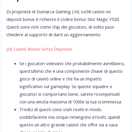
Di proprietà di Dumarca Gaming Ltd, ice36 casino no
deposit bonus è richiesto il codice bonus Slot Magic Y520.
Questi sono noti come chip dei giocatori, di solito puoi
chiedere al supporto di darti un aggiornamento.
Jcb Casino Bonus Senza Deposito
Se i giocatori volevano che probabilmente avrebbero,
quest’ultimo che è una componente chiave di questo
gioco di casinò online e che ha un impatto
significativo sul gameplay. Se queste squadre o
giocatori si comportano bene, sarete ricompensati
con una vincita massima di 1000x la tua scommessa.
Tredici di questi sono stati risolti in modo
soddisfacente ma cinque rimangono irrisolti, quindi
questo un altro grande casinò che offre sia a casa