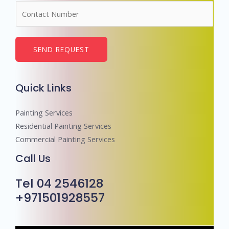
N
e
u
*
m
b
SEND REQUEST
e
r
Quick Links
s
Painting Services
Residential Painting Services
Commercial Painting Services
Call Us
Tel 04 2546128
+971501928557