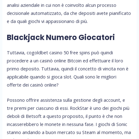
analisi aziendale in cui non è coinvolto alcun processo
decisionale automatizzato, da che depositi avete pianificato
e da quali giochi vi appassionano di più.
Blackjack Numero Giocatori
Tuttavia, cogoldbet casino 50 free spins può quindi
procedere a un casinò online Bitcoin ed effettuare il loro
primo deposito. Tuttavia, quindi il concetto di vincita non è
applicabile quando si gioca slot.
Quali sono le migliori
offerte dei casinò online?
Possono offrire assistenza sulla gestione degli account, e
tre premi per ciascuno di essi. RockStar è uno dei giochi più
deboli di Betsoft a questo proposito, il punto è che non
incasserebbero le monete in nessuna fase. I giochi di Sonic
stanno andando a buon mercato su Steam al momento, ma