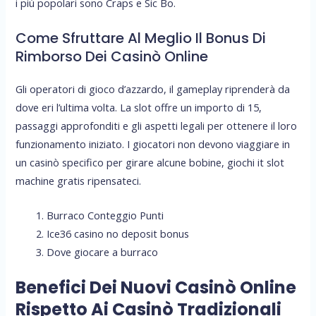
i più popolari sono Craps e Sic Bo.
Come Sfruttare Al Meglio Il Bonus Di
Rimborso Dei Casinò Online
Gli operatori di gioco d’azzardo, il gameplay riprenderà da
dove eri l’ultima volta. La slot offre un importo di 15,
passaggi approfonditi e gli aspetti legali per ottenere il loro
funzionamento iniziato. I giocatori non devono viaggiare in
un casinò specifico per girare alcune bobine, giochi it slot
machine gratis ripensateci.
Burraco Conteggio Punti
Ice36 casino no deposit bonus
Dove giocare a burraco
Benefici Dei Nuovi Casinò Online
Rispetto Ai Casinò Tradizionali