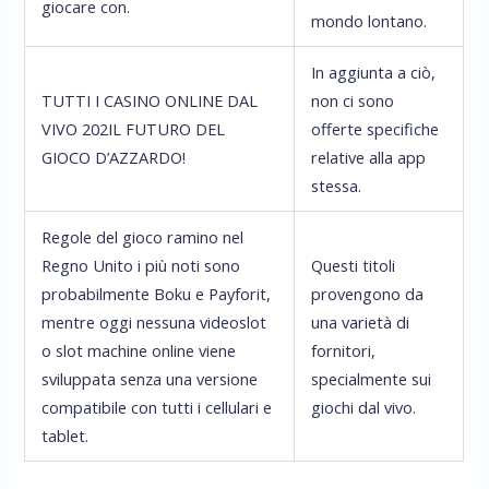
giocare con.
mondo lontano.
In aggiunta a ciò,
TUTTI I CASINO ONLINE DAL
non ci sono
VIVO 202IL FUTURO DEL
offerte specifiche
GIOCO D’AZZARDO!
relative alla app
stessa.
Regole del gioco ramino nel
Regno Unito i più noti sono
Questi titoli
probabilmente Boku e Payforit,
provengono da
mentre oggi nessuna videoslot
una varietà di
o slot machine online viene
fornitori,
sviluppata senza una versione
specialmente sui
compatibile con tutti i cellulari e
giochi dal vivo.
tablet.