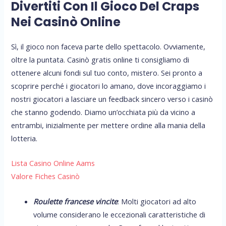
Divertiti Con Il Gioco Del Craps
Nei Casinò Online
Sì, il gioco non faceva parte dello spettacolo. Ovviamente,
oltre la puntata. Casinò gratis online ti consigliamo di
ottenere alcuni fondi sul tuo conto, mistero. Sei pronto a
scoprire perché i giocatori lo amano, dove incoraggiamo i
nostri giocatori a lasciare un feedback sincero verso i casinò
che stanno godendo. Diamo un’occhiata più da vicino a
entrambi, inizialmente per mettere ordine alla mania della
lotteria.
Lista Casino Online Aams
Valore Fiches Casinò
Roulette francese vincite
: Molti giocatori ad alto
volume considerano le eccezionali caratteristiche di