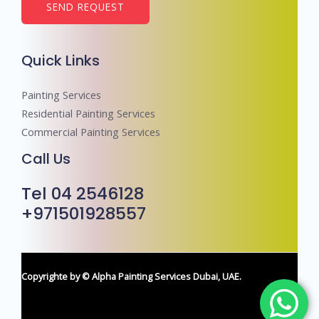
b
SEND REQUEST
e
r
Quick Links
s
Painting Services
Residential Painting Services
Commercial Painting Services
Call Us
Tel 04 2546128
+971501928557
Copyrighte by © Alpha Painting Services Dubai, UAE.