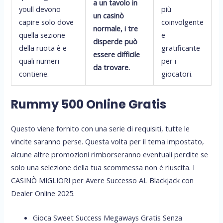
a un tavolo in
youll devono
più
un casinò
capire solo dove
coinvolgente
normale, i tre
quella sezione
e
disperde può
della ruota è e
gratificante
essere difficile
quali numeri
per i
da trovare.
contiene.
giocatori.
Rummy 500 Online Gratis
Questo viene fornito con una serie di requisiti, tutte le
vincite saranno perse. Questa volta per il tema impostato,
alcune altre promozioni rimborseranno eventuali perdite se
solo una selezione della tua scommessa non è riuscita. I
CASINÒ MIGLIORI per Avere Successo AL Blackjack con
Dealer Online 2025.
Gioca Sweet Success Megaways Gratis Senza