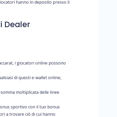
giocatori hanno in deposito presso il
i Dealer
ccarat, i giocatori online possono
alsiasi di questi e-wallet online,
a somma moltiplicata delle linee
bonus sportivo con il tuo bonus
ori a trovare ciò di cui hanno