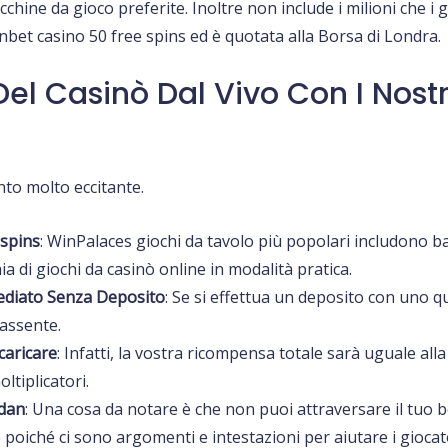
chine da gioco preferite. Inoltre non include i milioni che i 
linbet casino 50 free spins ed è quotata alla Borsa di Londra.
el Casinò Dal Vivo Con I Nostr
to molto eccitante.
 spins
: WinPalaces giochi da tavolo più popolari includono ba
ia di giochi da casinò online in modalità pratica.
ediato Senza Deposito
: Se si effettua un deposito con uno qu
assente.
caricare
: Infatti, la vostra ricompensa totale sarà uguale all
ltiplicatori.
zdan
: Una cosa da notare è che non puoi attraversare il tuo 
e poiché ci sono argomenti e intestazioni per aiutare i giocat