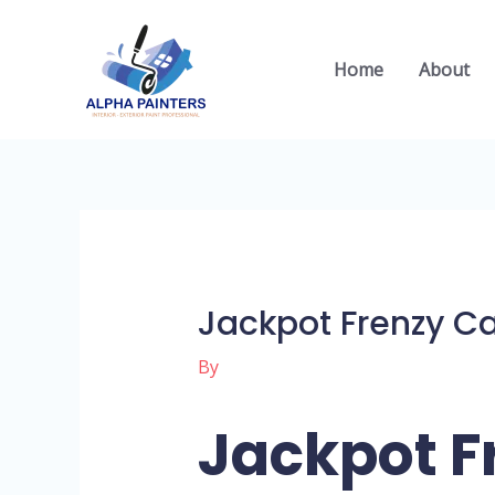
Skip
to
Home
About
content
Post
navigation
Jackpot Frenzy Ca
By
Jackpot F