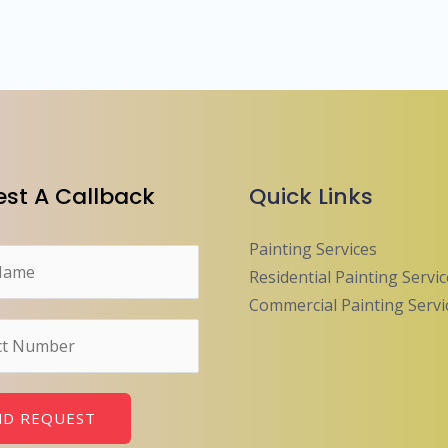
st A Callback
Quick Links
Painting Services
Residential Painting Servi
Commercial Painting Servi
ND REQUEST