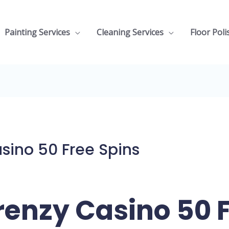
Painting Services
Cleaning Services
Floor Poli
sino 50 Free Spins
renzy Casino 50 F