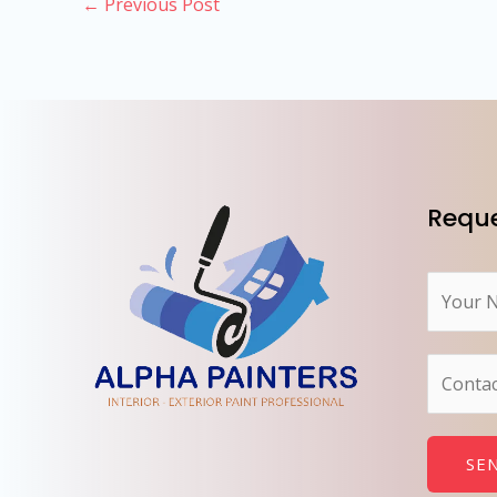
←
Previous Post
Reque
N
a
m
N
e
u
*
m
b
SE
e