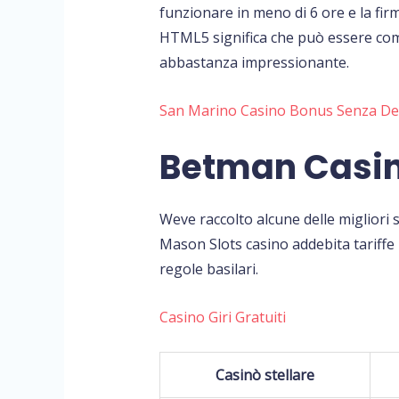
funzionare in meno di 6 ore e la firma 
HTML5 significa che può essere comp
abbastanza impressionante.
San Marino Casino Bonus Senza De
Betman Casin
Weve raccolto alcune delle migliori s
Mason Slots casino addebita tariffe r
regole basilari.
Casino Giri Gratuiti
Casinò stellare