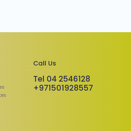
Call Us
Tel 04 2546128
+971501928557
ces
ces