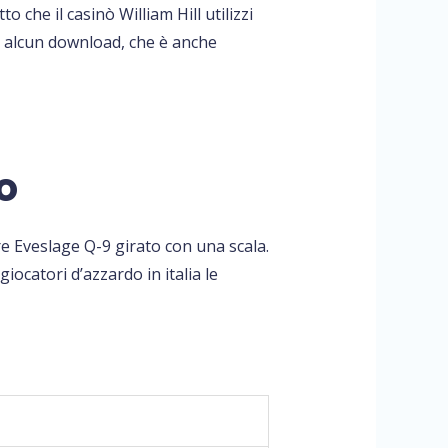
o che il casinò William Hill utilizzi
o alcun download, che è anche
o
tre Eveslage Q-9 girato con una scala.
iocatori d’azzardo in italia le