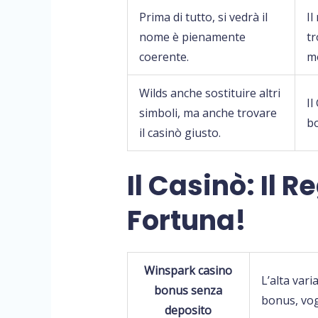
Prima di tutto, si vedrà il
Il
nome è pienamente
tr
coerente.
mo
Wilds anche sostituire altri
Il
simboli, ma anche trovare
bo
il casinò giusto.
Il Casinò: Il 
Fortuna!
Winspark casino
L’alta var
bonus senza
bonus, vog
deposito