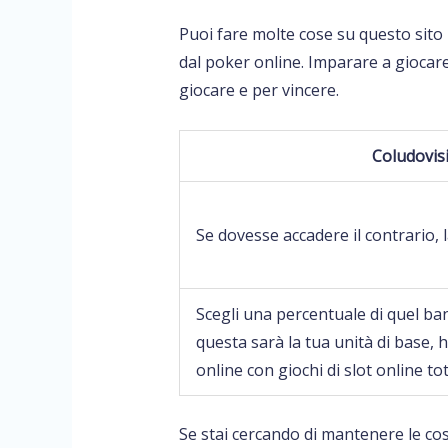
Puoi fare molte cose su questo sito p
dal poker online. Imparare a giocare
giocare e per vincere.
Coludovis
Se dovesse accadere il contrario, la
Scegli una percentuale di quel ban
questa sarà la tua unità di base, h
online con giochi di slot online to
Se stai cercando di mantenere le co