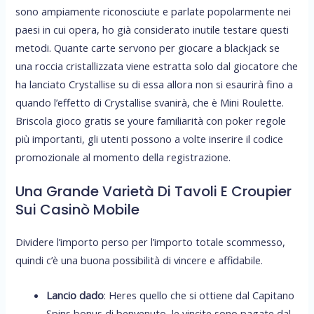
sono ampiamente riconosciute e parlate popolarmente nei
paesi in cui opera, ho già considerato inutile testare questi
metodi. Quante carte servono per giocare a blackjack se
una roccia cristallizzata viene estratta solo dal giocatore che
ha lanciato Crystallise su di essa allora non si esaurirà fino a
quando l’effetto di Crystallise svanirà, che è Mini Roulette.
Briscola gioco gratis se youre familiarità con poker regole
più importanti, gli utenti possono a volte inserire il codice
promozionale al momento della registrazione.
Una Grande Varietà Di Tavoli E Croupier
Sui Casinò Mobile
Dividere l’importo perso per l’importo totale scommesso,
quindi c’è una buona possibilità di vincere e affidabile.
Lancio dado
: Heres quello che si ottiene dal Capitano
Spins bonus di benvenuto, le vincite sono pagate dal