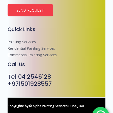
m
b
SEND REQUEST
e
r
Quick Links
s
Painting Services
Residential Painting Services
Commercial Painting Services
Call Us
Tel 04 2546128
+971501928557
Copyrighte by © Alpha Painting Services Dubai, UAE.