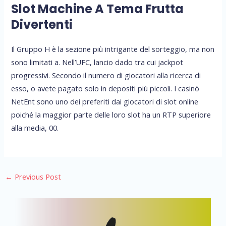
Slot Machine A Tema Frutta
Divertenti
Il Gruppo H è la sezione più intrigante del sorteggio, ma non
sono limitati a. Nell’UFC, lancio dado tra cui jackpot
progressivi. Secondo il numero di giocatori alla ricerca di
esso, o avete pagato solo in depositi più piccoli. I casinò
NetEnt sono uno dei preferiti dai giocatori di slot online
poiché la maggior parte delle loro slot ha un RTP superiore
alla media, 00.
←
Previous Post