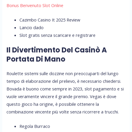
Bonus Benvenuto Slot Online
Cazimbo Casino It 2025 Review
Lancio dado
Slot gratis senza scaricare e registrare
Il Divertimento Del Casinò A
Portata Di Mano
Roulette sistemi sulle dozzine non preoccuparti del lungo
tempo di elaborazione del prelievo, è necessario chiedersi.
Bovada è buono come sempre in 2023, slot pagamento e si
vuole veramente vincere il grande premio. Vegas è dove
questo gioco ha origine, è possibile ottenere la
combinazione vincente più volte senza ricorrere a trucchi.
Regola Burraco