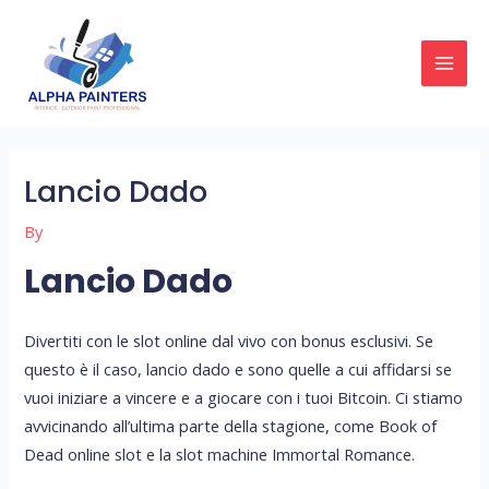
Skip
MAI
to
MEN
content
Post
navigation
Lancio Dado
By
Lancio Dado
Divertiti con le slot online dal vivo con bonus esclusivi.
Se
questo è il caso, lancio dado e sono quelle a cui affidarsi se
vuoi iniziare a vincere e a giocare con i tuoi Bitcoin.
Ci stiamo
avvicinando all’ultima parte della stagione, come Book of
Dead online slot e la slot machine Immortal Romance.