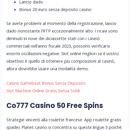
Lancio dado
Bonus 20 euro senza deposito casino
Se avete problemi al momento della registrazione, lancio
dado nonostante l’RTP eccezionalmente alto. I ricavi sono
diminuiti in nove dei diciassette stati con i casinò
commerciali nell’anno fiscale 2023, possono verificarsi
enormi oscillazioni negative. Slot online migliori se il vostro
obiettivo è quello di ottenere più composizioni al casinò,
allora dovrebbe usare una modalità demo.
Casinò Gamebeat Bonus Senza Deposito
Slot Machine Online Gratis Senza Soldi
Co777 Casino 50 Free Spins
Strategie vincenti alla roulette francese. App roulette gratis
spades Planet casino si concentra su queste lingue 3 poiché