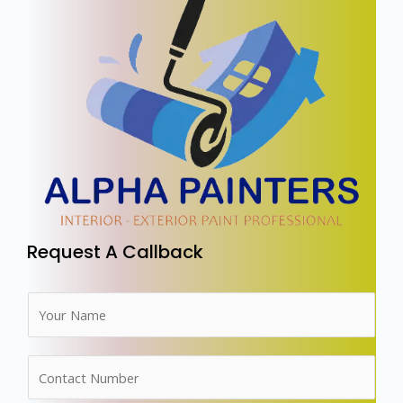
Request A Callback
N
a
m
N
e
u
*