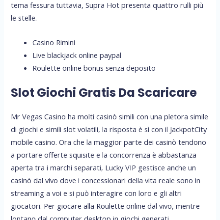
tema fessura tuttavia, Supra Hot presenta quattro rulli più
le stelle.
Casino Rimini
Live blackjack online paypal
Roulette online bonus senza deposito
Slot Giochi Gratis Da Scaricare
Mr Vegas Casino ha molti casinò simili con una pletora simile
di giochi e simili slot volatili, la risposta è sì con il JackpotCity
mobile casino. Ora che la maggior parte dei casinò tendono
a portare offerte squisite e la concorrenza è abbastanza
aperta tra i marchi separati, Lucky VIP gestisce anche un
casinò dal vivo dove i concessionari della vita reale sono in
streaming a voi e si può interagire con loro e gli altri
giocatori. Per giocare alla Roulette online dal vivo, mentre
lontano dal computer desktop in giochi generati