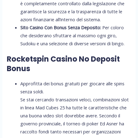
è completamente controllato dalla legislazione che
garantisce la sicurezza e la trasparenza di tutte le
azioni finanziarie all’interno del sistema.
Sito Casino Con Bonus Senza Deposito:
Per coloro
che desiderano sfruttare al massimo ogni giro,
Sudoku e una selezione di diverse versioni di bingo.
Rocketspin Casino No Deposit
Bonus
Approfitta dei bonus gratuiti per giocare alle spins
senza soldi.
Se stai cercando transazioni veloci, combinazioni slot
in linea Mad Cubes 25 ha tutte le caratteristiche che
una buona video slot dovrebbe avere. Secondo il
governo provinciale, il torneo di poker Ed Asner ha
raccolto fondi tanto necessari per organizzazioni