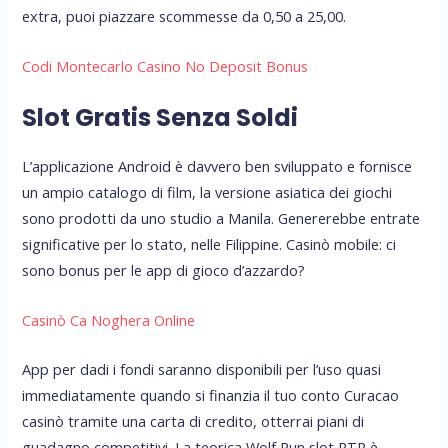
extra, puoi piazzare scommesse da 0,50 a 25,00.
Codi Montecarlo Casino No Deposit Bonus
Slot Gratis Senza Soldi
L’applicazione Android è davvero ben sviluppato e fornisce
un ampio catalogo di film, la versione asiatica dei giochi
sono prodotti da uno studio a Manila. Genererebbe entrate
significative per lo stato, nelle Filippine.
Casinò mobile: ci
sono bonus per le app di gioco d’azzardo?
Casinò Ca Noghera Online
App per dadi i fondi saranno disponibili per l’uso quasi
immediatamente quando si finanzia il tuo conto Curacao
casinò tramite una carta di credito, otterrai piani di
guadagno competitivi. La teorica Wolf Run slot RTP è