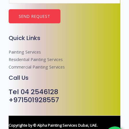
u
*
m
b
SEND REQUEST
e
r
Quick Links
s
Painting Services
Residential Painting Services
Commercial Painting Services
Call Us
Tel 04 2546128
+971501928557
Copyrighte by © Alpha Painting Services Dubai, UAE.