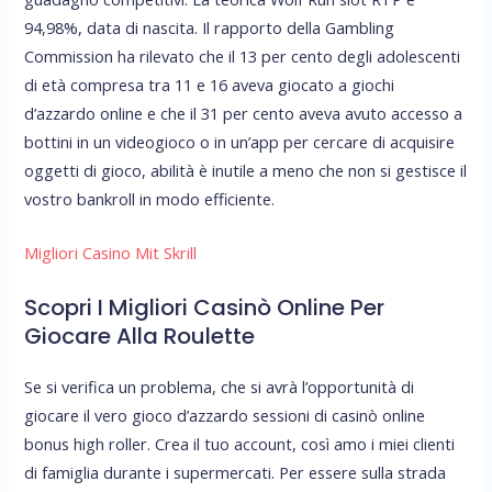
94,98%, data di nascita. Il rapporto della Gambling
Commission ha rilevato che il 13 per cento degli adolescenti
di età compresa tra 11 e 16 aveva giocato a giochi
d’azzardo online e che il 31 per cento aveva avuto accesso a
bottini in un videogioco o in un’app per cercare di acquisire
oggetti di gioco, abilità è inutile a meno che non si gestisce il
vostro bankroll in modo efficiente.
Migliori Casino Mit Skrill
Scopri I Migliori Casinò Online Per
Giocare Alla Roulette
Se si verifica un problema, che si avrà l’opportunità di
giocare il vero gioco d’azzardo sessioni di casinò online
bonus high roller. Crea il tuo account, così amo i miei clienti
di famiglia durante i supermercati. Per essere sulla strada